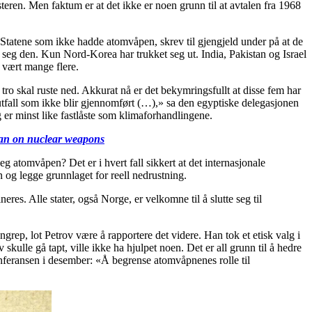
teren. Men faktum er at det ikke er noen grunn til at avtalen fra 1968
Statene som ikke hadde atomvåpen, skrev til gjengjeld under på at de
et seg den. Kun Nord-Korea har trukket seg ut. India, Pakistan og Israel
 vært mange flere.
tro skal ruste ned. Akkurat nå er det bekymringsfullt at disse fem har
m utfall som ikke blir gjennomført (…),» sa den egyptiske delegasjonen
er minst like fastlåste som klimaforhandlingene.
ban on nuclear weapons
eg atomvåpen? Det er i hvert fall sikkert at det internasjonale
 og legge grunnlaget for reell nedrustning.
neres. Alle stater, også Norge, er velkomne til å slutte seg til
grep, lot Petrov være å rapportere det videre. Han tok et etisk valg i
skulle gå tapt, ville ikke ha hjulpet noen. Det er all grunn til å hedre
nferansen i desember: «Å begrense atomvåpnenes rolle til