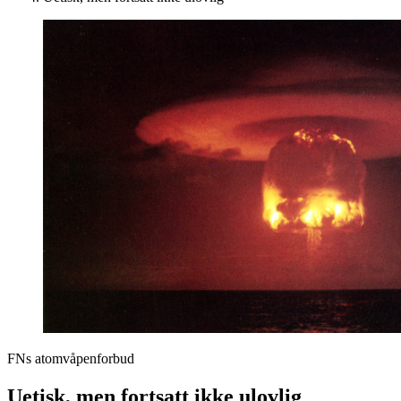
FNs atomvåpenforbud
Uetisk, men fortsatt ikke ulovlig