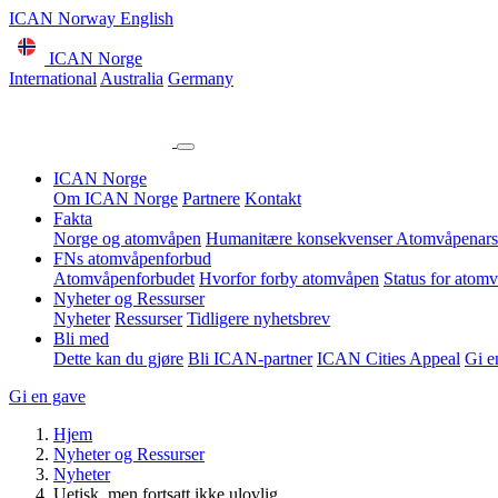
ICAN Norway English
ICAN Norge
International
Australia
Germany
ICAN Norge
Om ICAN Norge
Partnere
Kontakt
Fakta
Norge og atomvåpen
Humanitære konsekvenser
Atomvåpenars
FNs atomvåpenforbud
Atomvåpenforbudet
Hvorfor forby atomvåpen
Status for atom
Nyheter og Ressurser
Nyheter
Ressurser
Tidligere nyhetsbrev
Bli med
Dette kan du gjøre
Bli ICAN-partner
ICAN Cities Appeal
Gi e
Gi en gave
Hjem
Nyheter og Ressurser
Nyheter
Uetisk, men fortsatt ikke ulovlig