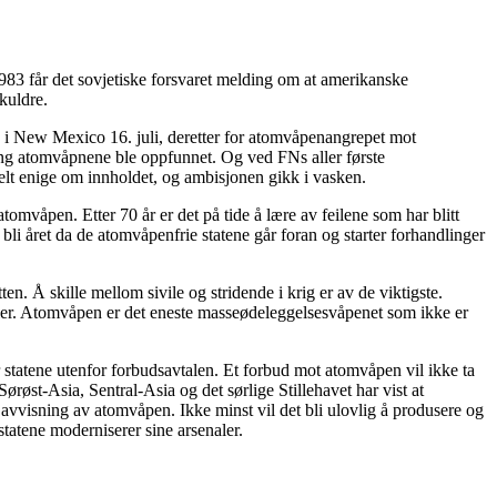
1983 får det sovjetiske forsvaret melding om at amerikanske
kuldre.
n i New Mexico 16. juli, deretter for atomvåpenangrepet mot
ang atomvåpnene ble oppfunnet. Og ved FNs aller første
elt enige om innholdet, og ambisjonen gikk i vasken.
atomvåpen. Etter 70 år er det på tide å lære av feilene som har blitt
li året da de atomvåpenfrie statene går foran og starter forhandlinger
n. Å skille mellom sivile og stridende i krig er av de viktigste.
aler. Atomvåpen er det eneste masseødeleggelsesvåpenet som ikke er
 statene utenfor forbudsavtalen. Et forbud mot atomvåpen vil ikke ta
røst-Asia, Sentral-Asia og det sørlige Stillehavet har vist at
 avvisning av atomvåpen. Ikke minst vil det bli ulovlig å produsere og
statene moderniserer sine arsenaler.