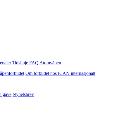
enaler
Tidslinje
FAQ Atomvåpen
våpenforbudet
Om forbudet hos ICAN internasjonalt
n gave
Nyhetsbrev