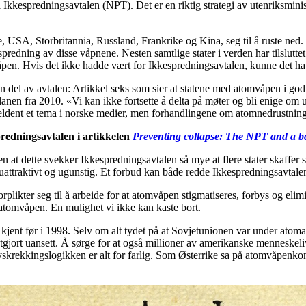
Ikkespredningsavtalen (NPT). Det er en riktig strategi av utenriksminis
USA, Storbritannia, Russland, Frankrike og Kina, seg til å ruste ned. 
e spredning av disse våpnene. Nesten samtlige stater i verden har tilslutt
mvåpen. Hvis det ikke hadde vært for Ikkespredningsavtalen, kunne det ha
n del av avtalen: Artikkel seks som sier at statene med atomvåpen i god 
gsplanen fra 2010. «Vi kan ikke fortsette å delta på møter og bli enige o
ldent et tema i norske medier, men forhandlingene om atomnedrustning 
edningsavtalen i artikkelen
Preventing collapse: The NPT and a 
n at dette svekker Ikkespredningsavtalen så mye at flere stater skaffer s
uattraktivt og ugunstig. Et forbud kan både redde Ikkespredningsavtalen
orplikter seg til å arbeide for at atomvåpen stigmatiseres, forbys og elimi
 atomvåpen. En mulighet vi ikke kan kaste bort.
kjent før i 1998. Selv om alt tydet på at Sovjetunionen var under atoman
tgjort uansett. Å sørge for at også millioner av amerikanske menneskeliv 
vskrekkingslogikken er alt for farlig. Som Østerrike sa på atomvåpenko