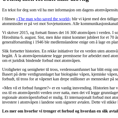
En tekst for deg som vil ha mer informasjon om dagens atomvåpensit
I filmen
«The man who saved the world»
blir vi kjent med den tidlig
atommissiler er på vei mot Sovjetunionen. Alle kommunikasjonskanaler 
Vi skriver 2015, og fortsatt finnes det 16 300 atomvåpen i verden. I
Hiroshima 6. august. Sist, men ikke minst kommer jubileet for et 70 
generalforsamling i 1946 ble medlemslandene enige om å lage en plan 
Slik fortsetter historien. En rekke initiativer for en verden uten atomv
begått. Å la atomvåpenstatene legge premissene for arbeidet med atomn
om et juridisk bindende forbud mot atomvåpen.
Uroligheter og uenigheter til tross, verdenssamfunnet har blitt enig om
Basert på dette verdigrunnlaget har biologiske våpen, kjemiske våpen
forbudt, til tross for at våpenet kan drepe millioner av mennesker på s
«Men vil et forbud fungere?» er en vanlig innvending. Historien har v
oss til en atomvåpenfri verden over natta, men det vil legge grunnlaget
regionale atomvåpenforbud er mulig. Et internasjonalt forbud mot atomv
investere i atomvåpen i landene som signerer avtalen. Dette vil stikke
Les mer om hvorfor vi trenger et forbud og hvordan en slik avtal