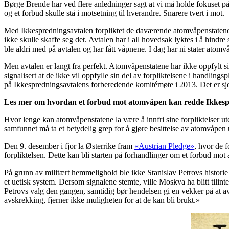
Børge Brende har ved flere anledninger sagt at vi må holde fokuset på 
og et forbud skulle stå i motsetning til hverandre. Snarere tvert i mot.
Med Ikkespredningsavtalen forpliktet de daværende atomvåpenstatene, 
ikke skulle skaffe seg det. Avtalen har i all hovedsak lyktes i å hindr
ble aldri med på avtalen og har fått våpnene. I dag har ni stater ato
Men avtalen er langt fra perfekt. Atomvåpenstatene har ikke oppfylt si
signalisert at de ikke vil oppfylle sin del av forpliktelsene i handlin
på Ikkespredningsavtalens forberedende komitémøte i 2013. Det er sje
Les mer om hvordan et forbud mot atomvåpen kan redde Ikkespr
Hvor lenge kan atomvåpenstatene la være å innfri sine forpliktelser ute
samfunnet må ta et betydelig grep for å gjøre besittelse av atomvåpen 
Den 9. desember i fjor la Østerrike fram
«Austrian Pledge»
, hvor de f
forpliktelsen. Dette kan bli starten på forhandlinger om et forbud mot
På grunn av militært hemmelighold ble ikke Stanislav Petrovs historie 
et uetisk system. Dersom signalene stemte, ville Moskva ha blitt tilinte
Petrovs valg den gangen, samtidig bør hendelsen gi en vekker på at a
avskrekking, fjerner ikke muligheten for at de kan bli brukt.»