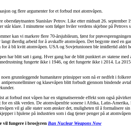
uasjon og flere argumenter for et forbud mot atomvåpen.
ere oberstløytnanten Stanislav Petrov. Like etter midnatt 26. september 
står klare. I minuttene som følger hviler verdens skjebne på Petrovs s
 sommer kan vi markere flere 70-årsjubileum, først for prøvesprengninge
år langt iherdig arbeid for å avskaffe atomvåpen. Det begynte med en g
for å bli kvitt atomvåpen. USA og Sovjetunionen ble imidlertid aldri h
åpen har blitt satt i gang. Hver gang har de blitt punktert av statene med 
edrustning fungerte ikke i 1946, og det fungerte ikke i 2014. La 2015 b
 noen grunnleggende humanitære prinsipper som nå er nedfelt i folkerette
, antipersonellminer og klasevåpen blitt forbudt gjennom bindende avt
ekunder.
ist at forbud mot våpen har en stigmatiserende effekt som også påvirker
 for en slik verden. De atomvåpenfrie sonene i Afrika, Latin-Amerika, Sø
åpen vil gi alle stater som ønsker det, muligheten til å formalisere sin
 kjepper i hjulene på industrien som i dag tjener penger på at atomvåpen
e vil fungere i brosjyren
Ban Nuclear Weapons Now