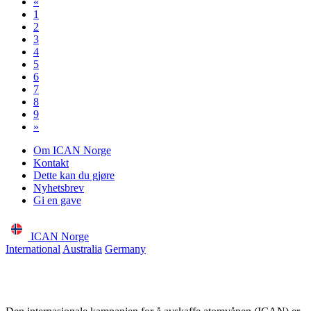
«
1
2
3
4
5
6
7
8
9
»
Om ICAN Norge
Kontakt
Dette kan du gjøre
Nyhetsbrev
Gi en gave
ICAN Norge
International
Australia
Germany