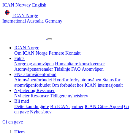
ICAN Norway English
ICAN Norge
International
Australia
Germany
ICAN Norge
Om ICAN Norge
Partnere
Kontakt
Fakta
Norge og atomvåpen
Humanitære konsekvenser
Atomvåpenarsenaler
Tidslinje
FAQ Atomvåpen
FNs atomvåpenforbud
Atomvåpenforbudet
Hvorfor forby atomvåpen
Status for
atomvåpenforbudet
Om forbudet hos ICAN internasjonalt
Nyheter og Ressurser
Nyheter
Ressurser
Tidligere nyhetsbrev
Bli med
Dette kan du gjøre
Bli ICAN-partner
ICAN Cities Appeal
Gi
en gave
Nyhetsbrev
Gi en gave
Hjem