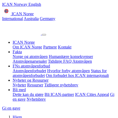
ICAN Norway English
ICAN Norge
International
Australia
Germany
ICAN Norge
Om ICAN Norge
Partnere
Kontakt
Fakta
Norge og atomvåpen
Humanitære konsekvenser
Atomvåpenarsenaler
Tidslinje
FAQ Atomvåpen
FNs atomvåpenforbud
Atomvåpenforbudet
Hvorfor forby atomvåpen
Status for
atomvåpenforbudet
Om forbudet hos ICAN internasjonalt
Nyheter og Ressurser
Nyheter
Ressurser
Tidligere nyhetsbrev
Bli med
Dette kan du gjøre
Bli ICAN-partner
ICAN Cities Appeal
Gi
en gave
Nyhetsbrev
Gi en gave
Hjem