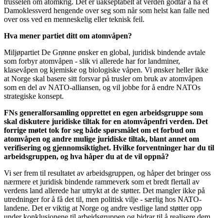
trusselen om atomkrig. Det er uakseptabelt at verden godtar å ha et
Damoklessverd hengende over seg som når som helst kan falle ned
over oss ved en menneskelig eller teknisk feil.
Hva mener partiet ditt om atomvåpen?
Miljøpartiet De Grønne ønsker en global, juridisk bindende avtale
som forbyr atomvåpen - slik vi allerede har for landminer,
klasevåpen og kjemiske og biologiske våpen. Vi ønsker heller ikke
at Norge skal basere sitt forsvar på trusler om bruk av atomvåpen
som en del av NATO-alliansen, og vil jobbe for å endre NATOs
strategiske konsept.
FNs generalforsamling opprettet en egen arbeidsgruppe som
skal diskutere juridiske tiltak for en atomvåpenfri verden. Det
forrige møtet tok for seg både spørsmålet om et forbud om
atomvåpen og andre mulige juridiske tiltak, blant annet om
verifisering og gjennomsiktighet. Hvilke forventninger har du til
arbeidsgruppen, og hva håper du at de vil oppnå?
Vi ser frem til resultatet av arbeidsgruppen, og håper det bringer oss
nærmere et juridisk bindende rammeverk som et bredt flertall av
verdens land allerede har uttrykt at de støtter. Det mangler ikke på
utredninger for å få det til, men politisk vilje - særlig hos NATO-
landene. Det er viktig at Norge og andre vestlige land støtter opp
under konklusjonene til arbeidsgruppen og bidrar til å realisere dem,