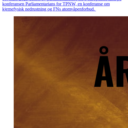
konferansen Parliamentarians for TPNW, en konferanse om
kjernefysisk nedrustning og FNs atomvåpenforbud.