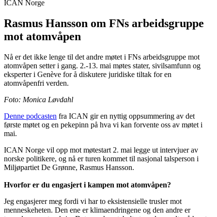
ICAN Norge
Rasmus Hansson om FNs arbeidsgruppe
mot atomvåpen
Nå er det ikke lenge til det andre møtet i FNs arbeidsgruppe mot
atomvåpen setter i gang. 2.-13. mai møtes stater, sivilsamfunn og
eksperter i Genève for å diskutere juridiske tiltak for en
atomvåpenfri verden.
Foto: Monica Løvdahl
Denne podcasten
fra ICAN gir en nyttig oppsummering av det
første møtet og en pekepinn på hva vi kan forvente oss av møtet i
mai.
ICAN Norge vil opp mot møtestart 2. mai legge ut intervjuer av
norske politikere, og nå er turen kommet til nasjonal talsperson i
Miljøpartiet De Grønne, Rasmus Hansson.
Hvorfor er du engasjert i kampen mot atomvåpen?
Jeg engasjerer meg fordi vi har to eksistensielle trusler mot
menneskeheten. Den ene er klimaendringene og den andre er