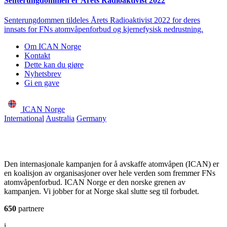
Senterungdommen er Årets Radioaktivist 2022
Senterungdommen tildeles Årets Radioaktivist 2022 for deres
innsats for FNs atomvåpenforbud og kjernefysisk nedrustning.
Om ICAN Norge
Kontakt
Dette kan du gjøre
Nyhetsbrev
Gi en gave
ICAN Norge
International
Australia
Germany
Den internasjonale kampanjen for å avskaffe atomvåpen (ICAN) er
en koalisjon av organisasjoner over hele verden som fremmer FNs
atomvåpenforbud. ICAN Norge er den norske grenen av
kampanjen. Vi jobber for at Norge skal slutte seg til forbudet.
650
partnere
i