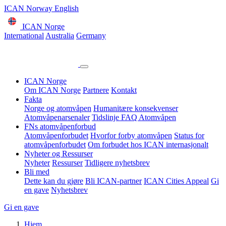
ICAN Norway English
ICAN Norge
International
Australia
Germany
ICAN Norge
Om ICAN Norge
Partnere
Kontakt
Fakta
Norge og atomvåpen
Humanitære konsekvenser
Atomvåpenarsenaler
Tidslinje
FAQ Atomvåpen
FNs atomvåpenforbud
Atomvåpenforbudet
Hvorfor forby atomvåpen
Status for
atomvåpenforbudet
Om forbudet hos ICAN internasjonalt
Nyheter og Ressurser
Nyheter
Ressurser
Tidligere nyhetsbrev
Bli med
Dette kan du gjøre
Bli ICAN-partner
ICAN Cities Appeal
Gi
en gave
Nyhetsbrev
Gi en gave
Hjem