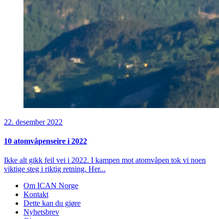
22. desember 2022
10 atomvåpenseire i 2022
Ikke alt gikk feil vei i 2022. I kampen mot atomvåpen tok vi noen
viktige steg i riktig retning. Her...
Om ICAN Norge
Kontakt
Dette kan du gjøre
Nyhetsbrev