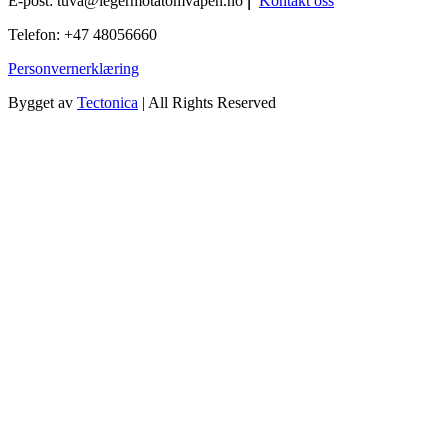
E-post:
tuva@legermotatomvapen.no
⎢
Kontakt oss
Telefon: +47 48056660
Personvernerklæring
Bygget av
Tectonica
| All Rights Reserved