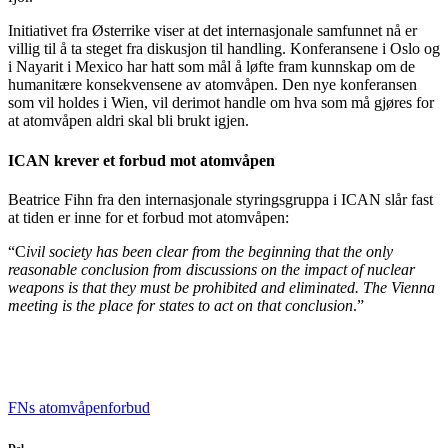
Initiativet fra Østerrike viser at det internasjonale samfunnet nå er
villig til å ta steget fra diskusjon til handling. Konferansene i Oslo og
i Nayarit i Mexico har hatt som mål å løfte fram kunnskap om de
humanitære konsekvensene av atomvåpen. Den nye konferansen
som vil holdes i Wien, vil derimot handle om hva som må gjøres for
at atomvåpen aldri skal bli brukt igjen.
ICAN krever et forbud mot atomvåpen
Beatrice Fihn fra den internasjonale styringsgruppa i ICAN slår fast
at tiden er inne for et forbud mot atomvåpen:
“C
ivil society has been clear from the beginning that the only
reasonable conclusion from discussions on the impact of nuclear
weapons is that they must be prohibited and eliminated. The Vienna
meeting is the place for states to act on that conclusion
.”
FNs atomvåpenforbud
Del