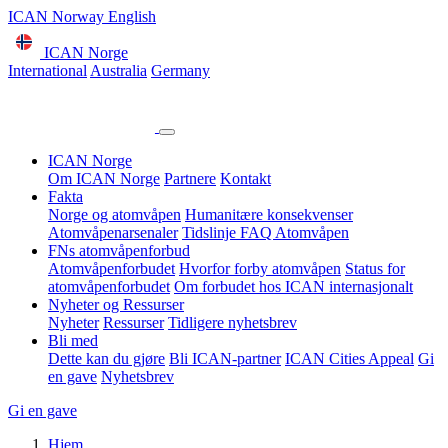
ICAN Norway English
ICAN Norge
International
Australia
Germany
ICAN Norge
Om ICAN Norge
Partnere
Kontakt
Fakta
Norge og atomvåpen
Humanitære konsekvenser
Atomvåpenarsenaler
Tidslinje
FAQ Atomvåpen
FNs atomvåpenforbud
Atomvåpenforbudet
Hvorfor forby atomvåpen
Status for
atomvåpenforbudet
Om forbudet hos ICAN internasjonalt
Nyheter og Ressurser
Nyheter
Ressurser
Tidligere nyhetsbrev
Bli med
Dette kan du gjøre
Bli ICAN-partner
ICAN Cities Appeal
Gi
en gave
Nyhetsbrev
Gi en gave
Hjem