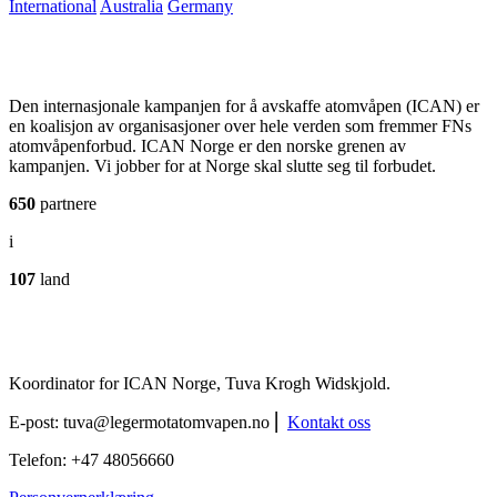
International
Australia
Germany
Den internasjonale kampanjen for å avskaffe atomvåpen (ICAN) er
en koalisjon av organisasjoner over hele verden som fremmer FNs
atomvåpenforbud. ICAN Norge er den norske grenen av
kampanjen. Vi jobber for at Norge skal slutte seg til forbudet.
650
partnere
i
107
land
Koordinator for ICAN Norge, Tuva Krogh Widskjold.
E-post:
tuva@legermotatomvapen.no
⎢
Kontakt oss
Telefon: +47 48056660