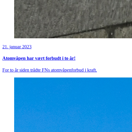
21. januar 2023
Atomvåpen har vært forbudt i to år!
For to år siden trådte FNs atomvåpenforbud i kraft.