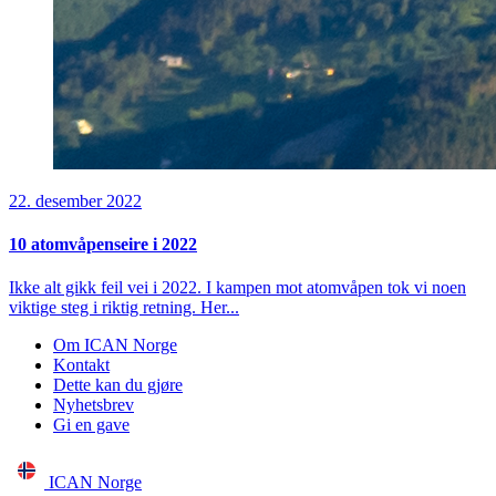
22. desember 2022
10 atomvåpenseire i 2022
Ikke alt gikk feil vei i 2022. I kampen mot atomvåpen tok vi noen
viktige steg i riktig retning. Her...
Om ICAN Norge
Kontakt
Dette kan du gjøre
Nyhetsbrev
Gi en gave
ICAN Norge