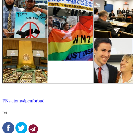
FNs atomvåpenforbud
Del