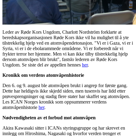
Leder av Røde Kors Ungdom, Charlott Nordström forklarte at
beredskapsorganisasjonen Røde Kors ikke vil ha mulighet til å yte
tilstrekkelig hjelp ved en atomvåpendetonasjon. "Vi er i Gaza, vi er i
Syria, vi er i de ebolarammede områdene. Vi er forberedt når vi
frykter terror her hjemme. Men vi kan ikke tilby tilstrekkelig hjelp
dersom atomvåpen blir brukt", fastslo lederen av Røde Kors
Ungdom. Se siste del av appellen hennes
her
.
Kronikk om verdens atomvåpenhistorie
Den 6. og 9. august ble atomvåpen brukt i angrep for første gang.
Dette har heldigvis ikke skjedd siden, men tusenvis har lidd etter
prøvesprengninger og stadig flere stater har skaffet seg atomvåpen.
Les ICAN Norges kronikk som oppsummerer verdens
atomvåpenhistorie
her
.
Nødvendigheten av et forbud mot atomvåpen
Akira Kawasaki sitter i ICANs styringsgruppe og har skrevet en
innlegg om Hiroshima, Nagasaki og hvorfor verden trenger et