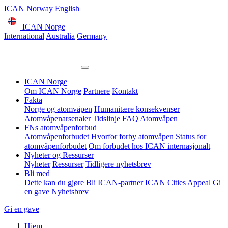
ICAN Norway English
ICAN Norge
International
Australia
Germany
ICAN Norge
Om ICAN Norge
Partnere
Kontakt
Fakta
Norge og atomvåpen
Humanitære konsekvenser
Atomvåpenarsenaler
Tidslinje
FAQ Atomvåpen
FNs atomvåpenforbud
Atomvåpenforbudet
Hvorfor forby atomvåpen
Status for
atomvåpenforbudet
Om forbudet hos ICAN internasjonalt
Nyheter og Ressurser
Nyheter
Ressurser
Tidligere nyhetsbrev
Bli med
Dette kan du gjøre
Bli ICAN-partner
ICAN Cities Appeal
Gi
en gave
Nyhetsbrev
Gi en gave
Hjem