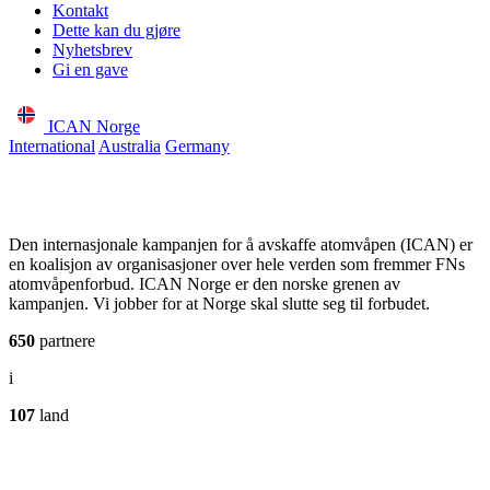
Kontakt
Dette kan du gjøre
Nyhetsbrev
Gi en gave
ICAN Norge
International
Australia
Germany
Den internasjonale kampanjen for å avskaffe atomvåpen (ICAN) er
en koalisjon av organisasjoner over hele verden som fremmer FNs
atomvåpenforbud. ICAN Norge er den norske grenen av
kampanjen. Vi jobber for at Norge skal slutte seg til forbudet.
650
partnere
i
107
land