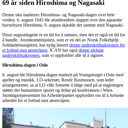
69 år siden Hiroshima og Nagasaki
Denne uka markeres Hiroshima- og Nagasaki-dagen over hele
verden. 6. august 1945 ble atombomben sluppet over den japanske
havnebyen Hiroshima. 9. august skjedde det samme med Nagasaki.
Disse augustdagene er en tid for å minnes, men det er også en tid for
å handle. Atomkommisjonen, som er en del av Norsk Folkehjelp
Solidaritetsungdom, har nylig lansert
denne underskriftsaksjonen for
et forbud mot atomvåpen
. ICAN har også
denne globale
underskriftsaksjonen
, som vi oppfordrer alle til å signere.
Hiroshima-dagen i Oslo
6. august ble Hiroshima-dagen markert på Youngstorget i Oslo med
apeller og musikk. LO-sekretær, Renée Rasmussen, som ledet
arrangementet, sa at LO ville fortsette å følge med på at regjeringen
støtter det humanitære sporet og deltar på konferansen i Wien.
Stortingsrepresentant fra Arbeiderpartiet oppfordret oss til å fortsette
arbeidet for et forbud mot atomvåpen.