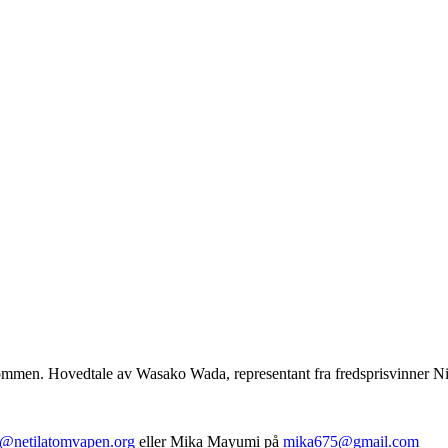
dommen. Hovedtale av Wasako Wada, representant fra fredsprisvinner 
l@netilatomvapen.org
eller Mika Mayumi på
mika675@gmail.com