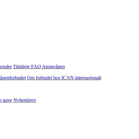
enaler
Tidslinje
FAQ Atomvåpen
våpenforbudet
Om forbudet hos ICAN internasjonalt
n gave
Nyhetsbrev