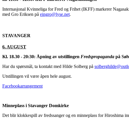
Internasjonal Kvinneliga for Fred og Frihet (IKFF) markerer Nagasaki
med Gro Eriksen på
eingro@lyse.net
.
STAVANGER
6. AUGUST
Kl. 18.30 - 20:30: Åpning av utstillingen
Fredspropaganda
på Søl
Har du spørsmål, ta kontakt med Hilde Solberg på
solberghilde@out
Utstillingen vil være åpen hele august.
Facebookarrangement
Minneplass i Stavanger Domkirke
Det blir klokkespill av fredssanger og en minneplass for Hiroshima inn