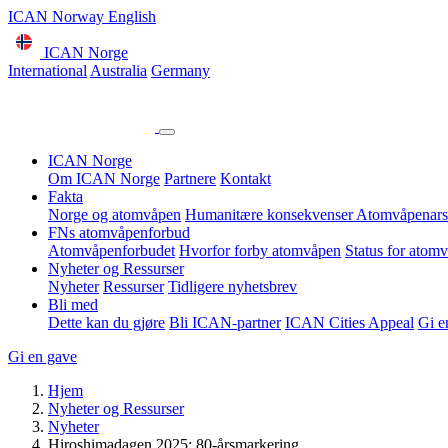
ICAN Norway English
ICAN Norge
International
Australia
Germany
ICAN Norge
Om ICAN Norge
Partnere
Kontakt
Fakta
Norge og atomvåpen
Humanitære konsekvenser
Atomvåpenars
FNs atomvåpenforbud
Atomvåpenforbudet
Hvorfor forby atomvåpen
Status for atom
Nyheter og Ressurser
Nyheter
Ressurser
Tidligere nyhetsbrev
Bli med
Dette kan du gjøre
Bli ICAN-partner
ICAN Cities Appeal
Gi e
Gi en gave
Hjem
Nyheter og Ressurser
Nyheter
Hiroshimadagen 2025: 80-årsmarkering