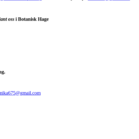
ant oss
i Botanisk Hage
ng.
mika675@gmail.com