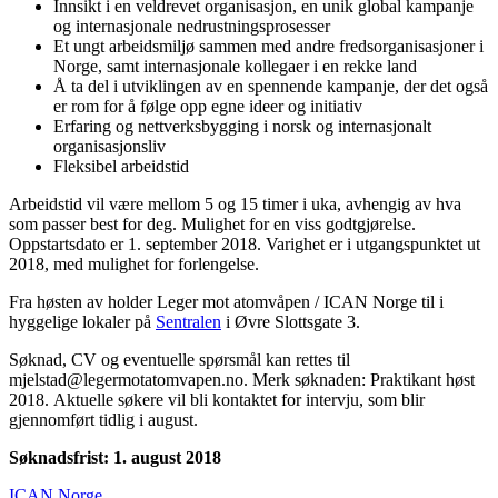
Innsikt i en veldrevet organisasjon, en unik global kampanje
og internasjonale nedrustningsprosesser
Et ungt arbeidsmiljø sammen med andre fredsorganisasjoner i
Norge, samt internasjonale kollegaer i en rekke land
Å ta del i utviklingen av en spennende kampanje, der det også
er rom for å følge opp egne ideer og initiativ
Erfaring og nettverksbygging i norsk og internasjonalt
organisasjonsliv
Fleksibel arbeidstid
Arbeidstid vil være mellom 5 og 15 timer i uka, avhengig av hva
som passer best for deg. Mulighet for en viss godtgjørelse.
Oppstartsdato er 1. september 2018. Varighet er i utgangspunktet ut
2018, med mulighet for forlengelse.
Fra høsten av holder Leger mot atomvåpen / ICAN Norge til i
hyggelige lokaler på
Sentralen
i Øvre Slottsgate 3.
Søknad, CV og eventuelle spørsmål kan rettes til
mjelstad@legermotatomvapen.no
. Merk søknaden: Praktikant høst
2018. Aktuelle søkere vil bli kontaktet for intervju, som blir
gjennomført tidlig i august.
Søknadsfrist: 1. august 2018
ICAN Norge