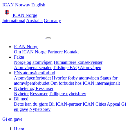
ICAN Norway English
ICAN Norge
International
Australia
Germany
ICAN Norge
Om ICAN Norge
Partnere
Kontakt
Fakta
Norge og atomvåpen
Humanitære konsekvenser
Atomvåpenarsenaler
Tidslinje
FAQ Atomvåpen
FNs atomvåpenforbud
Atomvåpenforbudet
Hvorfor forby atomvåpen
Status for
atomvåpenforbudet
Om forbudet hos ICAN internasjonalt
Nyheter og Ressurser
Nyheter
Ressurser
Tidligere nyhetsbrev
Bli med
Dette kan du gjøre
Bli ICAN-partner
ICAN Cities Appeal
Gi
en gave
Nyhetsbrev
Gi en gave
Hjem