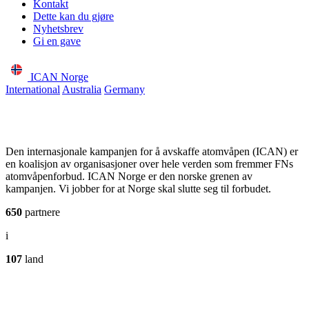
Kontakt
Dette kan du gjøre
Nyhetsbrev
Gi en gave
ICAN Norge
International
Australia
Germany
Den internasjonale kampanjen for å avskaffe atomvåpen (ICAN) er
en koalisjon av organisasjoner over hele verden som fremmer FNs
atomvåpenforbud. ICAN Norge er den norske grenen av
kampanjen. Vi jobber for at Norge skal slutte seg til forbudet.
650
partnere
i
107
land