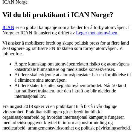
ICAN Norge
Vil du bli praktikant i ICAN Norge?
ICAN
er en global kampanje som arbeider for å forby atomvåpen. I
Norge er ICAN finansiert og driftet av
Leger mot atomvåpen
.
Vi ønsker å mobilisere bredt og skape politisk press for at flere land
skal signere og ratifisere FN-traktaten som forbyr atomvåpen. Vi
jobber for:
Å spre kunnskap om atomvåpenrelatert risiko og atomvåpens
katastrofale humanitære og medisinske konsekvenser.
At flere skal erkjenne at atomvåpenstater har en forpliktelse til
å eliminere sine atomvåpen.
At flere stater tilslutter seg atomvåpenforbudet. Når 50 land
har ratifisert traktaten, trer den i kraft og blir gjeldende
internasjonal lov.
Fra august 2018 søker vi en praktikant til å bistå i vår daglige
virksomhet. Praktikantstillingen gir et bredt innblikk i
organisasjonsarbeid og hvordan internasjonal kampanje fungerer,
med arbeidsoppgaver knyttet til informasjonsformidling og
mediearbeid, arrangementsvirksomhet og politisk påvirkningsarbeid.