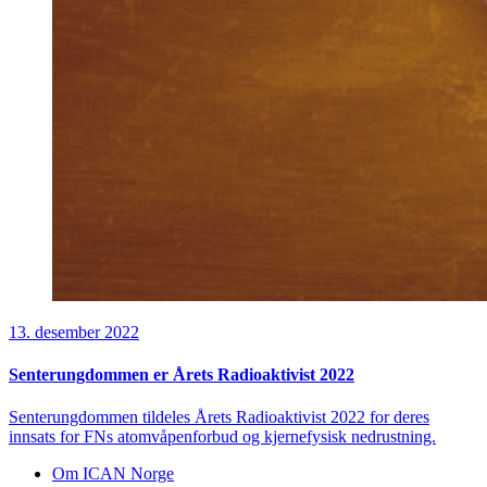
13. desember 2022
Senterungdommen er Årets Radioaktivist 2022
Senterungdommen tildeles Årets Radioaktivist 2022 for deres
innsats for FNs atomvåpenforbud og kjernefysisk nedrustning.
Om ICAN Norge