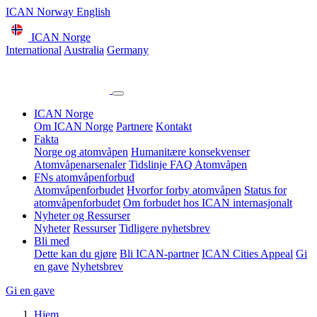
ICAN Norway English
ICAN Norge
International
Australia
Germany
ICAN Norge
Om ICAN Norge
Partnere
Kontakt
Fakta
Norge og atomvåpen
Humanitære konsekvenser
Atomvåpenarsenaler
Tidslinje
FAQ Atomvåpen
FNs atomvåpenforbud
Atomvåpenforbudet
Hvorfor forby atomvåpen
Status for
atomvåpenforbudet
Om forbudet hos ICAN internasjonalt
Nyheter og Ressurser
Nyheter
Ressurser
Tidligere nyhetsbrev
Bli med
Dette kan du gjøre
Bli ICAN-partner
ICAN Cities Appeal
Gi
en gave
Nyhetsbrev
Gi en gave
Hjem