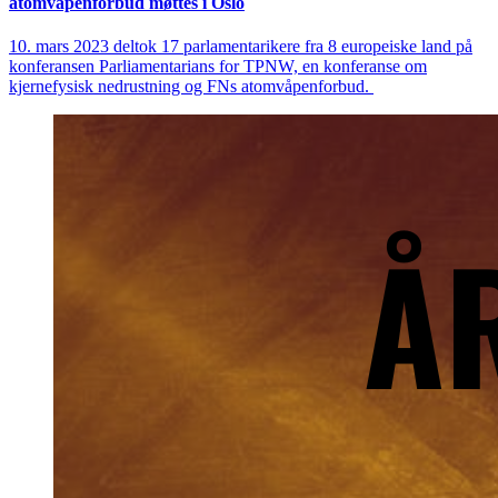
atomvåpenforbud møttes i Oslo
10. mars 2023 deltok 17 parlamentarikere fra 8 europeiske land på
konferansen Parliamentarians for TPNW, en konferanse om
kjernefysisk nedrustning og FNs atomvåpenforbud.