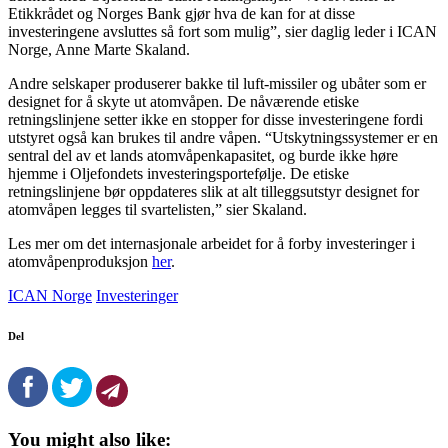
Etikkrådet og Norges Bank gjør hva de kan for at disse
investeringene avsluttes så fort som mulig”, sier daglig leder i ICAN
Norge, Anne Marte Skaland.
Andre selskaper produserer bakke til luft-missiler og ubåter som er
designet for å skyte ut atomvåpen. De nåværende etiske
retningslinjene setter ikke en stopper for disse investeringene fordi
utstyret også kan brukes til andre våpen. “Utskytningssystemer er en
sentral del av et lands atomvåpenkapasitet, og burde ikke høre
hjemme i Oljefondets investeringsportefølje. De etiske
retningslinjene bør oppdateres slik at alt tilleggsutstyr designet for
atomvåpen legges til svartelisten,” sier Skaland.
Les mer om det internasjonale arbeidet for å forby investeringer i
atomvåpenproduksjon
her
.
ICAN Norge
Investeringer
Del
You might also like: