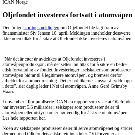
ICAN Norge
Oljefondet investeres fortsatt i atomvåpen
Den årlige
stortingsmeldingen
om Oljefondet ble lagt fram av
finansminister Siv Jensen 10. april. Meldingen inneholder dessverre
ikke noen tiltak for å sikre at Oljefondet ikke investeres i atomvåpen.
“Når det år etter år avdekkes at Oljefondet investeres i
atomvåpenproduksjon, må det settes inn tiltak for å sikre en bedre
etisk forvaltning av fondet. Investeringer i selskaper som produserer
atomvåpen bidrar til å legitimere atomvåpen, og bremser derfor
arbeidet for atomnedrustning. Det er politikernes ansvar å rydde opp
i dette”, sier daglig leder i Nei til atomvåpen, Anne Gerd Grimsby
Haarr.
I november i fjor publiserte ICAN en rapport som viste at Oljefondet
har investert 5,6 milliarder i selskaper som produserer deler til
atomvåpen eller utstyr som er nødvendig for å skyte ut atomvåpen.
Les hele rapporten
her
.
Noen av selskapene produserer deler til selve atomvåpenet og strider
dermed med Oljefondets etiske retningslinjer. “Vi forventer at