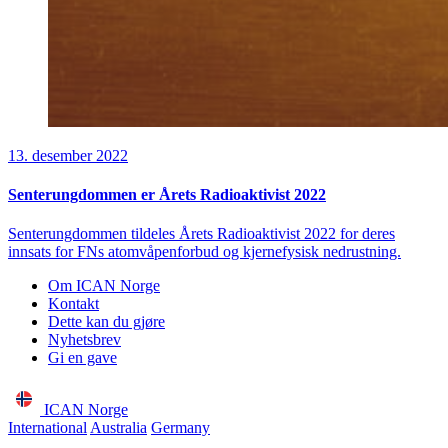
13. desember 2022
Senterungdommen er Årets Radioaktivist 2022
Senterungdommen tildeles Årets Radioaktivist 2022 for deres
innsats for FNs atomvåpenforbud og kjernefysisk nedrustning.
Om ICAN Norge
Kontakt
Dette kan du gjøre
Nyhetsbrev
Gi en gave
ICAN Norge
International
Australia
Germany