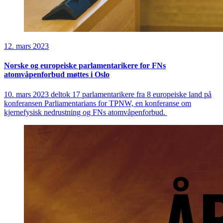
12. mars 2023
Norske og europeiske parlamentarikere for FNs
atomvåpenforbud møttes i Oslo
10. mars 2023 deltok 17 parlamentarikere fra 8 europeiske land på
konferansen Parliamentarians for TPNW, en konferanse om
kjernefysisk nedrustning og FNs atomvåpenforbud.