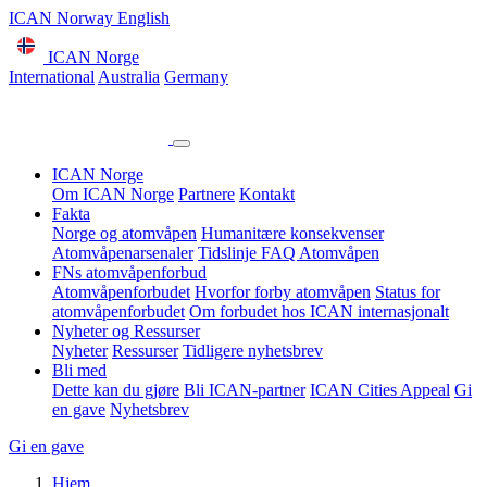
ICAN Norway English
ICAN Norge
International
Australia
Germany
ICAN Norge
Om ICAN Norge
Partnere
Kontakt
Fakta
Norge og atomvåpen
Humanitære konsekvenser
Atomvåpenarsenaler
Tidslinje
FAQ Atomvåpen
FNs atomvåpenforbud
Atomvåpenforbudet
Hvorfor forby atomvåpen
Status for
atomvåpenforbudet
Om forbudet hos ICAN internasjonalt
Nyheter og Ressurser
Nyheter
Ressurser
Tidligere nyhetsbrev
Bli med
Dette kan du gjøre
Bli ICAN-partner
ICAN Cities Appeal
Gi
en gave
Nyhetsbrev
Gi en gave
Hjem