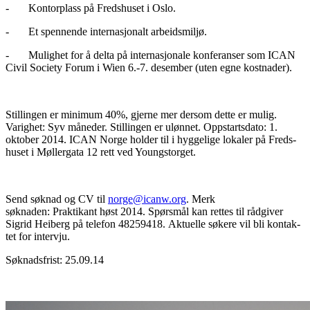
- Kontorplass på Fredshuset i Oslo.
- Et spennende internasjonalt arbeidsmiljø.
- Mulighet for å delta på internasjonale konferanser som ICAN
Civil Society Forum i Wien 6.-7. desember (uten egne kostnader).
Stil­lin­gen er mini­mum 40%, gjerne mer dersom dette er mulig.
Varig­het: Syv måneder. Stil­lin­gen er uløn­net. Opp­starts­dato: 1.
oktober 2014. ICAN Norge hol­der til i hyg­ge­lige loka­ler på Freds­
hu­set i Møl­ler­gata 12 rett ved Youngstorget.
Send søk­nad og CV til
norge@icanw.org
. Merk
søknaden: Praktikant høst 2014. Spørsmål kan rettes til rådgiver
Sigrid Heiberg på telefon 48259418. Aktu­elle søkere vil bli kon­tak­
tet for intervju.
Søknadsfrist: 25.09.14