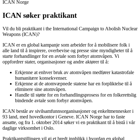
ICAN Norge
ICAN søker praktikant
Vil du bli praktikant i the International Campaign to Abolish Nuclear
Weapons (ICAN)?
ICAN er en global kampanje som arbeider for å mobilisere folk i
alle land til å inspirere, overbevise og presse sine myndigheter til å
starte forhandlinger for en avtale som forbyr atomvåpen. Vi
oppfordrer stater, organisasjoner og andre aktører til å:
Erkjenne at enhver bruk av atomvåpen medfører katastrofale
humanitære konsekvenser.
Erkjenne at de atomvæpnede statene har en forpliktelse til å
eliminere sine atomvåpen.
Handle til støtte for en forhandlingsprosess for en folkerettslig
bindende avtale som forbyr atomvåpen.
ICAN består av sivilsamfunnsorganisasjoner og enkeltmennesker i
93 land, med hovedkontor i Geneve. ICAN Norge har to faste
ansatte, og fra 1. oktober 2014 søker vi en prak­ti­kant til å bistå i vår
dag­lige virk­som­het i Oslo.
Prak­ti­kant­stil­lin­gen vil gi et bredt inn­blikk i hvordan en global