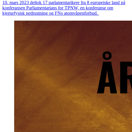
10. mars 2023 deltok 17 parlamentarikere fra 8 europeiske land på
konferansen Parliamentarians for TPNW, en konferanse om
kjernefysisk nedrustning og FNs atomvåpenforbud.