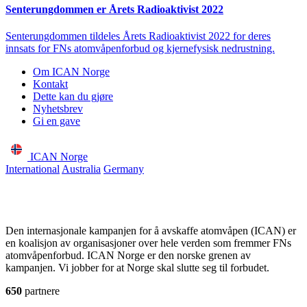
Senterungdommen er Årets Radioaktivist 2022
Senterungdommen tildeles Årets Radioaktivist 2022 for deres
innsats for FNs atomvåpenforbud og kjernefysisk nedrustning.
Om ICAN Norge
Kontakt
Dette kan du gjøre
Nyhetsbrev
Gi en gave
ICAN Norge
International
Australia
Germany
Den internasjonale kampanjen for å avskaffe atomvåpen (ICAN) er
en koalisjon av organisasjoner over hele verden som fremmer FNs
atomvåpenforbud. ICAN Norge er den norske grenen av
kampanjen. Vi jobber for at Norge skal slutte seg til forbudet.
650
partnere