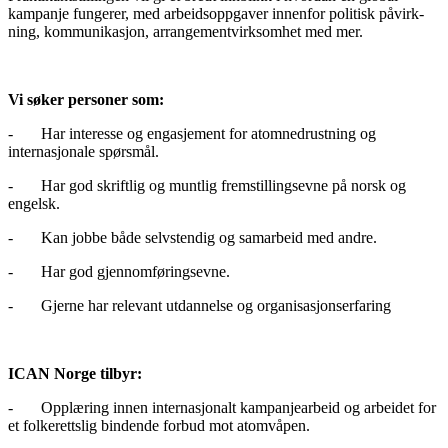
kampanje fungerer, med arbeids­opp­ga­ver innen­for poli­tisk påvirk­
ning, kommunikasjon, arran­ge­ment­virk­som­het med mer.
Vi søker personer som:
- Har interesse og engasjement for atomnedrustning og
internasjonale spørsmål.
- Har god skriftlig og muntlig fremstillingsevne på norsk og
engelsk.
- Kan jobbe både selvstendig og samarbeid med andre.
- Har god gjennomføringsevne.
- Gjerne har relevant utdannelse og organisasjonserfaring
ICAN Norge tilbyr:
- Opplæring innen internasjonalt kampanjearbeid og arbeidet for
et folkerettslig bindende forbud mot atomvåpen.