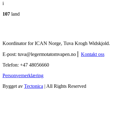
i
107
land
Koordinator for ICAN Norge, Tuva Krogh Widskjold.
E-post:
tuva@legermotatomvapen.no
⎢
Kontakt oss
Telefon: +47 48056660
Personvernerklæring
Bygget av
Tectonica
| All Rights Reserved