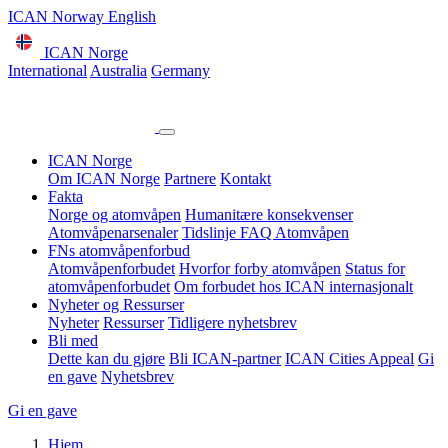
ICAN Norway English
ICAN Norge
International
Australia
Germany
ICAN Norge
Om ICAN Norge
Partnere
Kontakt
Fakta
Norge og atomvåpen
Humanitære konsekvenser
Atomvåpenarsenaler
Tidslinje
FAQ Atomvåpen
FNs atomvåpenforbud
Atomvåpenforbudet
Hvorfor forby atomvåpen
Status for
atomvåpenforbudet
Om forbudet hos ICAN internasjonalt
Nyheter og Ressurser
Nyheter
Ressurser
Tidligere nyhetsbrev
Bli med
Dette kan du gjøre
Bli ICAN-partner
ICAN Cities Appeal
Gi
en gave
Nyhetsbrev
Gi en gave
Hjem