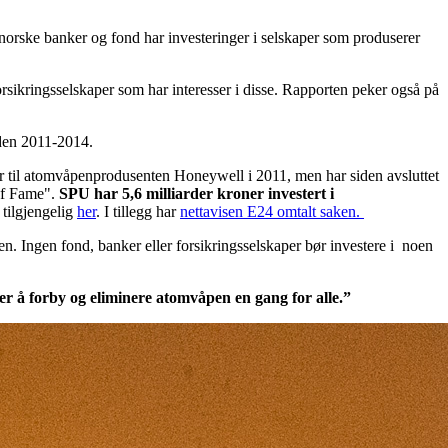
 norske banker og fond har investeringer i selskaper som produserer
rsikringsselskaper som har interesser i disse. Rapporten peker også på
oden 2011-2014.
 til atomvåpenprodusenten Honeywell i 2011, men har siden avsluttet
 of Fame".
SPU har 5,6 milliarder kroner investert i
 tilgjengelig
her
. I tillegg har
nettavisen E24 omtalt saken.
n. Ingen fond, banker eller forsikringsselskaper bør investere i noen
er å forby og eliminere atomvåpen en gang for alle.”