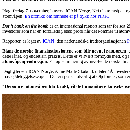
Idag, fredag 7. november, lanserte ICAN Norge, Nei til atomvåpen o
atomvåpen.
En kronikk om funnene er på trykk hos NRK.
Don't bank on the bomb
er en internasjonal rapport som tar for seg 
investorer som har en forbilledlig etisk profil når det kommer til ato
Rapporten er laget av
ICAN
, den nederlandske fredsorganisasjonen
P
Blant de norske finansinstitusjonene som blir nevnt i rapporten
dette lånet, og endret sin praksis. Dette er vi svært fornøyde med,
atomvåpenproduksjon
. En oppsummering av involverte norske finan
Daglig leder i ICAN Norge, Anne Marte Skaland, uttaler “Å investere i
masseødeleggelsesvåpen. Det er spesielt alvorlig at Oljefondet, som er
“Dersom et atomvåpen blir brukt, vil de humanitære konsekensene 