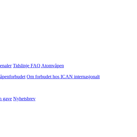
enaler
Tidslinje
FAQ Atomvåpen
våpenforbudet
Om forbudet hos ICAN internasjonalt
n gave
Nyhetsbrev