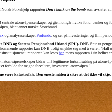
g Norsk Folkehjelp rapporten
Don't bank on the bomb
som avslører at
28 sentrale atomvåpenselskaper og gjennomgår hvilke fond, banker og fo
mvåpen, blant annet norske Storebrand.
ax
og analyseselskapet
Profundo
, og ser på investeringer og lån i peri
, er DNB og Statens Pensjonsfond Utland (SPU).
DNB lånte ut penger
 og i kommende rapporter kan DNB trolig smykke seg med å være i "Hall
sinstitusjonene i rapporten kan leses
her
, mens rapporten i sin helhet er
 atomvåpenselskaper bidrar til å legitimere fortsatt satsing på atomvåpe
 et forbilde for magne forvaltere, investerer i atomvåpen."
være katastrofale. Den eneste måten å sikre at det ikke vil skje, 