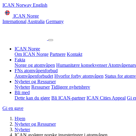
ICAN Norway English
ICAN Norge
International
Australia
Germany
ICAN Norge
Om ICAN Norge
Partnere
Kontakt
Fakta
Norge og atomvåpen
Humanitære konsekvenser
Atomvåpenars
FNs atomvåpenforbud
Atomvåpenforbudet
Hvorfor forby atomvåpen
Status for atom
Nyheter og Ressurser
Nyheter
Ressurser
Tidligere nyhetsbrev
Bli med
Dette kan du gjøre
Bli ICAN-partner
ICAN Cities Appeal
Gi e
Gi en gave
Hjem
Nyheter og Ressurser
Nyheter
ICAN avslører norske investeringer i atomvåpen