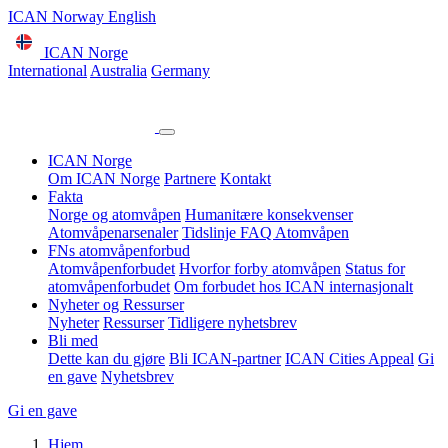
ICAN Norway English
ICAN Norge
International
Australia
Germany
ICAN Norge
Om ICAN Norge
Partnere
Kontakt
Fakta
Norge og atomvåpen
Humanitære konsekvenser
Atomvåpenarsenaler
Tidslinje
FAQ Atomvåpen
FNs atomvåpenforbud
Atomvåpenforbudet
Hvorfor forby atomvåpen
Status for
atomvåpenforbudet
Om forbudet hos ICAN internasjonalt
Nyheter og Ressurser
Nyheter
Ressurser
Tidligere nyhetsbrev
Bli med
Dette kan du gjøre
Bli ICAN-partner
ICAN Cities Appeal
Gi
en gave
Nyhetsbrev
Gi en gave
Hjem