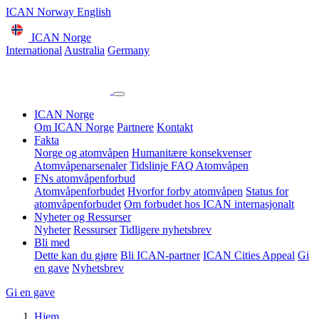
ICAN Norway English
ICAN Norge
International
Australia
Germany
ICAN Norge
Om ICAN Norge
Partnere
Kontakt
Fakta
Norge og atomvåpen
Humanitære konsekvenser
Atomvåpenarsenaler
Tidslinje
FAQ Atomvåpen
FNs atomvåpenforbud
Atomvåpenforbudet
Hvorfor forby atomvåpen
Status for
atomvåpenforbudet
Om forbudet hos ICAN internasjonalt
Nyheter og Ressurser
Nyheter
Ressurser
Tidligere nyhetsbrev
Bli med
Dette kan du gjøre
Bli ICAN-partner
ICAN Cities Appeal
Gi
en gave
Nyhetsbrev
Gi en gave
Hjem