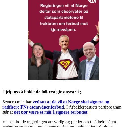
Hjelp oss å holde de folkevalgte ansvarlig
Senterpartiet har
vedtatt at de vil at Norge skal signere og
ratifisere FNs atomvåpenforbud
. I Arbeiderpartiets partiprogram
står at
det bør være et mål å signere forbudet
.
Vi skal holde regjeringen ansvarlig og gleder oss til å heie på en
regjering som tar atomvåpentrusselen og nedrustning på alvor.