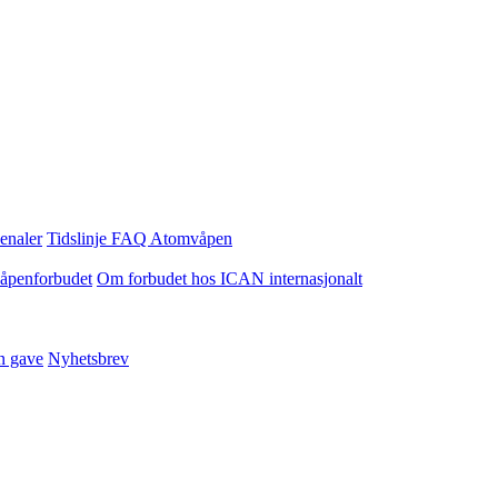
enaler
Tidslinje
FAQ Atomvåpen
våpenforbudet
Om forbudet hos ICAN internasjonalt
n gave
Nyhetsbrev