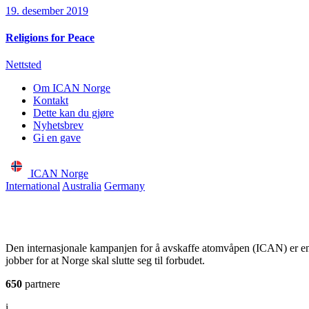
19. desember 2019
Religions for Peace
Nettsted
Om ICAN Norge
Kontakt
Dette kan du gjøre
Nyhetsbrev
Gi en gave
ICAN Norge
International
Australia
Germany
Den internasjonale kampanjen for å avskaffe atomvåpen (ICAN) er e
jobber for at Norge skal slutte seg til forbudet.
650
partnere
i