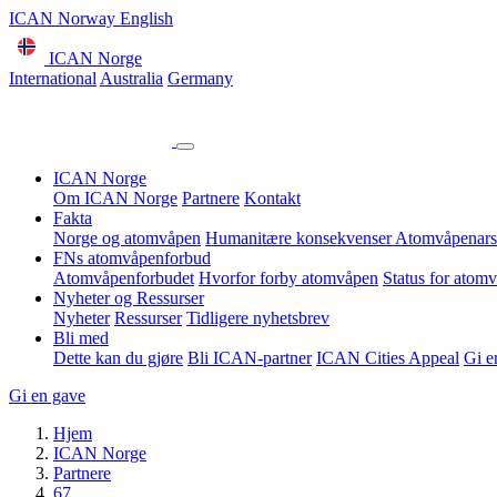
ICAN Norway English
ICAN Norge
International
Australia
Germany
ICAN Norge
Om ICAN Norge
Partnere
Kontakt
Fakta
Norge og atomvåpen
Humanitære konsekvenser
Atomvåpenars
FNs atomvåpenforbud
Atomvåpenforbudet
Hvorfor forby atomvåpen
Status for atom
Nyheter og Ressurser
Nyheter
Ressurser
Tidligere nyhetsbrev
Bli med
Dette kan du gjøre
Bli ICAN-partner
ICAN Cities Appeal
Gi e
Gi en gave
Hjem
ICAN Norge
Partnere
67