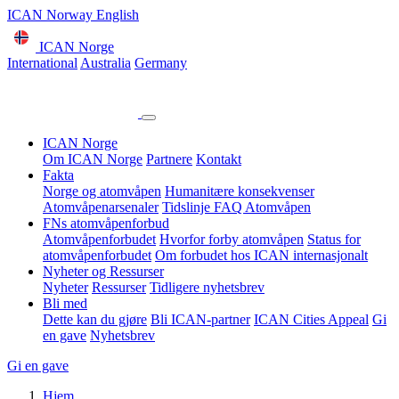
ICAN Norway English
ICAN Norge
International
Australia
Germany
ICAN Norge
Om ICAN Norge
Partnere
Kontakt
Fakta
Norge og atomvåpen
Humanitære konsekvenser
Atomvåpenarsenaler
Tidslinje
FAQ Atomvåpen
FNs atomvåpenforbud
Atomvåpenforbudet
Hvorfor forby atomvåpen
Status for
atomvåpenforbudet
Om forbudet hos ICAN internasjonalt
Nyheter og Ressurser
Nyheter
Ressurser
Tidligere nyhetsbrev
Bli med
Dette kan du gjøre
Bli ICAN-partner
ICAN Cities Appeal
Gi
en gave
Nyhetsbrev
Gi en gave
Hjem