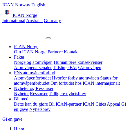
ICAN Norway English
ICAN Norge
International
Australia
Germany
ICAN Norge
Om ICAN Norge
Partnere
Kontakt
Fakta
Norge og atomvåpen
Humanitære konsekvenser
Atomvåpenarsenaler
Tidslinje
FAQ Atomvåpen
FNs atomvåpenforbud
Atomvåpenforbudet
Hvorfor forby atomvåpen
Status for
atomvåpenforbudet
Om forbudet hos ICAN internasjonalt
Nyheter og Ressurser
Nyheter
Ressurser
Tidligere nyhetsbrev
Bli med
Dette kan du gjøre
Bli ICAN-partner
ICAN Cities Appeal
Gi
en gave
Nyhetsbrev
Gi en gave
Hjem