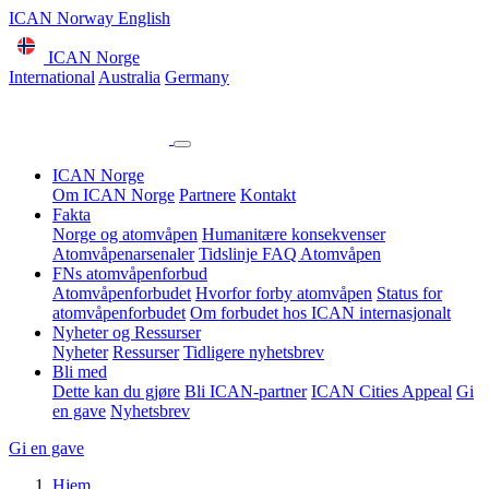
ICAN Norway English
ICAN Norge
International
Australia
Germany
ICAN Norge
Om ICAN Norge
Partnere
Kontakt
Fakta
Norge og atomvåpen
Humanitære konsekvenser
Atomvåpenarsenaler
Tidslinje
FAQ Atomvåpen
FNs atomvåpenforbud
Atomvåpenforbudet
Hvorfor forby atomvåpen
Status for
atomvåpenforbudet
Om forbudet hos ICAN internasjonalt
Nyheter og Ressurser
Nyheter
Ressurser
Tidligere nyhetsbrev
Bli med
Dette kan du gjøre
Bli ICAN-partner
ICAN Cities Appeal
Gi
en gave
Nyhetsbrev
Gi en gave
Hjem