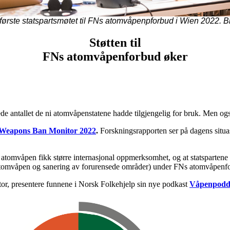
første statspartsmøtet til FNs atomvåpenpforbud i Wien 2022. B
Støtten til
FNs atomvåpenforbud øker
e antallet de ni atomvåpenstatene hadde tilgjengelig for bruk. Men og
 Weapons Ban Monitor 2022
.
Forskningsrapporten ser på dagens situas
 av atomvåpen fikk større internasjonal oppmerksomhet, og at statspartene
v atomvåpen og sanering av
forurensede
områder) under FNs atomvåpenf
r, presentere funnene i Norsk Folkehjelp sin nye podkast
Våpenpodd