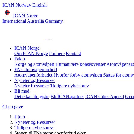
ICAN Norway English
ICAN Norge
International
Australia
Germany
ICAN Norge
Om ICAN Norge
Partnere
Kontakt
Fakta
Norge og atomvåpen
Humanitære konsekvenser
Atomvåpenars
FNs atomvåpenforbud
Atomvåpenforbudet
Hvorfor forby atomvåpen
Status for atom
Nyheter og Ressurser
Nyheter
Ressurser
Tidligere nyhetsbrev
Bli med
Dette kan du gjøre
Bli ICAN-partner
ICAN Cities Appeal
Gi e
Gi en gave
Hjem
Nyheter og Ressurser
Tidligere nyhetsbrev
Støtten til FNs atomvåpenforbud øker