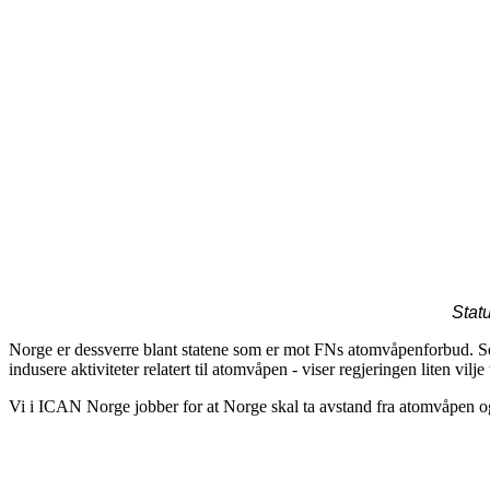
Stat
Norge er dessverre blant statene som er mot FNs atomvåpenforbud. Sel
indusere aktiviteter relatert til atomvåpen - viser regjeringen liten vilj
Vi i ICAN Norge jobber for at Norge skal ta avstand fra atomvåpen og bl