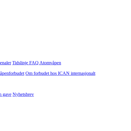
enaler
Tidslinje
FAQ Atomvåpen
våpenforbudet
Om forbudet hos ICAN internasjonalt
n gave
Nyhetsbrev