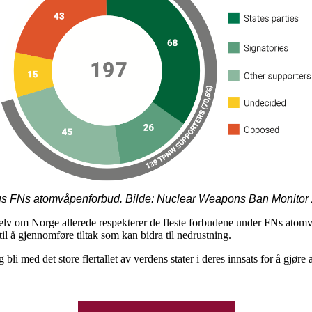
us FNs atomvåpenforbud. Bilde: Nuclear Weapons Ban Monitor
v om Norge allerede respekterer de fleste forbudene under FNs atomvåp
e til å gjennomføre tiltak som kan bidra til nedrustning.
i med det store flertallet av verdens stater i deres innsats for å gjøre a