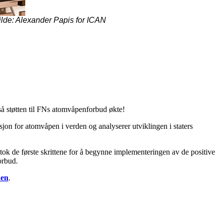
ilde: Alexander Papis for ICAN
så støtten til FNs atomvåpenforbud økte!
jon for atomvåpen i verden og analyserer utviklingen i staters
 tok de første skrittene for å begynne implementeringen av de positive
orbud.
en
.