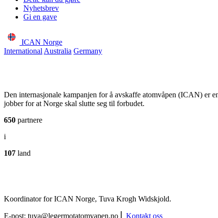
Nyhetsbrev
Gi en gave
ICAN Norge
International
Australia
Germany
Den internasjonale kampanjen for å avskaffe atomvåpen (ICAN) er e
jobber for at Norge skal slutte seg til forbudet.
650
partnere
i
107
land
Koordinator for ICAN Norge, Tuva Krogh Widskjold.
E-post:
tuva@legermotatomvapen.no
⎢
Kontakt oss