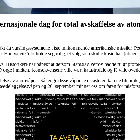
ernasjonale dag for total avskaffelse av a
vakt da varslingssystemene viste innkommende amerikanske missiler. Petr
p. Han valgte å forholde seg rolig, et valg som skulle koste han jobbe
s. Historikere har påpekt at dersom Stanislav Petrov hadde fulgt protoko
orge i midten. Konsekvensene ville vært katastrofale og få ville over
felse av atomvåpen. Så lenge disse våpnene eksisterer, kan de bli brukt,
eødeleggelsesvåpen og 26. september minner oss om faren for misforståe