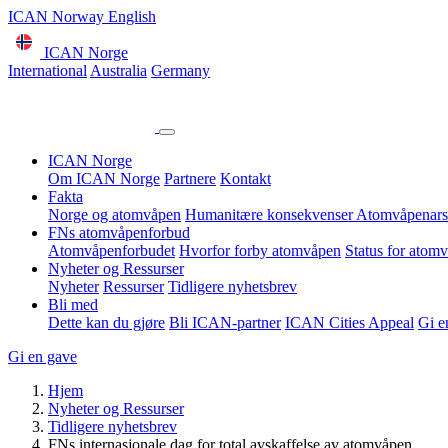
ICAN Norway English
ICAN Norge
International
Australia
Germany
ICAN Norge
Om ICAN Norge
Partnere
Kontakt
Fakta
Norge og atomvåpen
Humanitære konsekvenser
Atomvåpenars
FNs atomvåpenforbud
Atomvåpenforbudet
Hvorfor forby atomvåpen
Status for atom
Nyheter og Ressurser
Nyheter
Ressurser
Tidligere nyhetsbrev
Bli med
Dette kan du gjøre
Bli ICAN-partner
ICAN Cities Appeal
Gi e
Gi en gave
Hjem
Nyheter og Ressurser
Tidligere nyhetsbrev
FNs internasjonale dag for total avskaffelse av atomvåpen