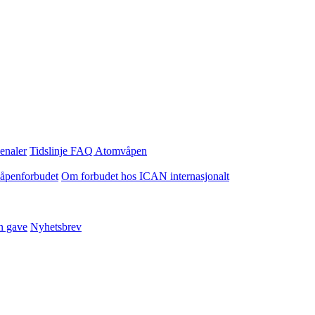
enaler
Tidslinje
FAQ Atomvåpen
våpenforbudet
Om forbudet hos ICAN internasjonalt
n gave
Nyhetsbrev