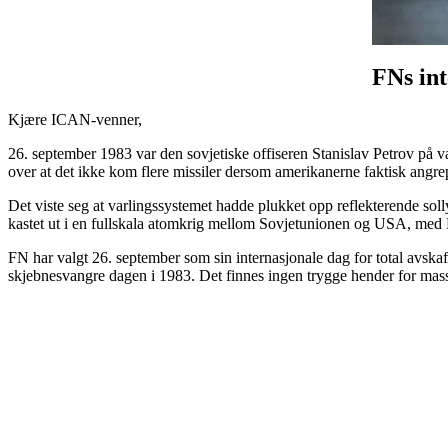
FNs int
Kjære ICAN-venner,
26. september 1983 var den sovjetiske offiseren Stanislav Petrov på 
over at det ikke kom flere missiler dersom amerikanerne faktisk angre
Det viste seg at varlingssystemet hadde plukket opp reflekterende solly
kastet ut i en fullskala atomkrig mellom Sovjetunionen og USA, med N
FN har valgt 26. september som sin internasjonale dag for total avskaf
skjebnesvangre dagen i 1983. Det finnes ingen trygge hender for mass