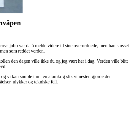
tomvåpen
ovs jobb var da å melde videre til sine overordnede, men han stusset
n, men som reddet verden.
llen den dagen ville ikke du og jeg vært her i dag. Verden ville blitt
levd.
 og vi kan snuble inn i en atomkrig slik vi nesten gjorde den
lser, ulykker og tekniske feil.