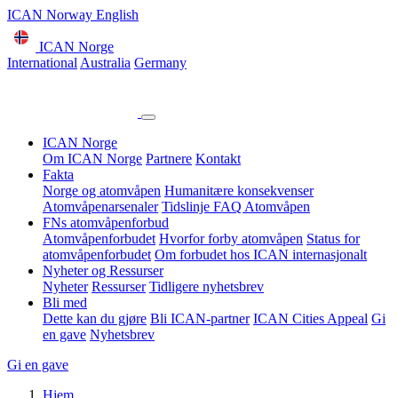
ICAN Norway English
ICAN Norge
International
Australia
Germany
ICAN Norge
Om ICAN Norge
Partnere
Kontakt
Fakta
Norge og atomvåpen
Humanitære konsekvenser
Atomvåpenarsenaler
Tidslinje
FAQ Atomvåpen
FNs atomvåpenforbud
Atomvåpenforbudet
Hvorfor forby atomvåpen
Status for
atomvåpenforbudet
Om forbudet hos ICAN internasjonalt
Nyheter og Ressurser
Nyheter
Ressurser
Tidligere nyhetsbrev
Bli med
Dette kan du gjøre
Bli ICAN-partner
ICAN Cities Appeal
Gi
en gave
Nyhetsbrev
Gi en gave
Hjem