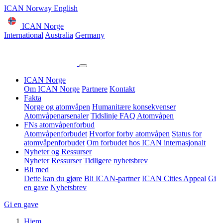
ICAN Norway English
ICAN Norge
International
Australia
Germany
ICAN Norge
Om ICAN Norge
Partnere
Kontakt
Fakta
Norge og atomvåpen
Humanitære konsekvenser
Atomvåpenarsenaler
Tidslinje
FAQ Atomvåpen
FNs atomvåpenforbud
Atomvåpenforbudet
Hvorfor forby atomvåpen
Status for
atomvåpenforbudet
Om forbudet hos ICAN internasjonalt
Nyheter og Ressurser
Nyheter
Ressurser
Tidligere nyhetsbrev
Bli med
Dette kan du gjøre
Bli ICAN-partner
ICAN Cities Appeal
Gi
en gave
Nyhetsbrev
Gi en gave
Hjem