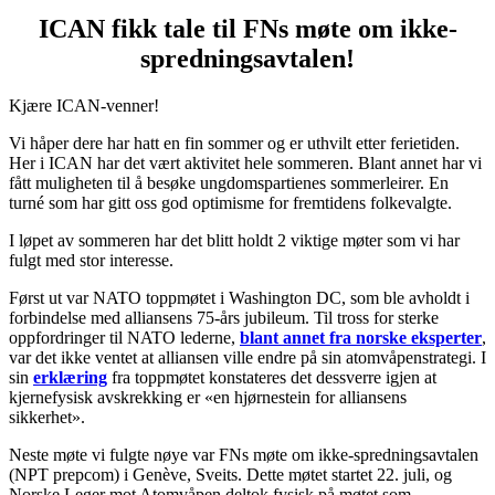
ICAN fikk tale til FNs møte om ikke-
spredningsavtalen!
Kjære ICAN-venner!
Vi håper dere har hatt en fin sommer og er uthvilt etter ferietiden.
Her i ICAN har det vært aktivitet hele sommeren. Blant annet har vi
fått muligheten til å besøke ungdomspartienes sommerleirer. En
turné som har gitt oss god optimisme for fremtidens folkevalgte.
I løpet av sommeren har det blitt holdt 2 viktige møter som vi har
fulgt med stor interesse.
Først ut var NATO toppmøtet i Washington DC, som ble avholdt i
forbindelse med alliansens 75-års jubileum. Til tross for sterke
oppfordringer til NATO lederne,
blant annet fra norske eksperter
,
var det ikke ventet at alliansen ville endre på sin atomvåpenstrategi. I
sin
erklæring
fra toppmøtet konstateres det dessverre igjen at
kjernefysisk avskrekking er «en hjørnestein for alliansens
sikkerhet».
Neste møte vi fulgte nøye var FNs møte om ikke-spredningsavtalen
(NPT prepcom) i Genève, Sveits. Dette møtet startet 22. juli, og
Norske Leger mot Atomvåpen deltok fysisk på møtet som