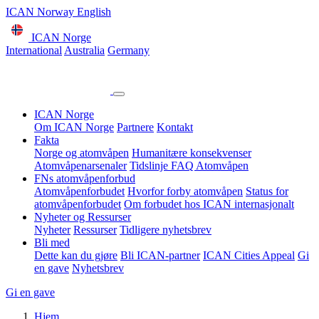
ICAN Norway English
ICAN Norge
International
Australia
Germany
ICAN Norge
Om ICAN Norge
Partnere
Kontakt
Fakta
Norge og atomvåpen
Humanitære konsekvenser
Atomvåpenarsenaler
Tidslinje
FAQ Atomvåpen
FNs atomvåpenforbud
Atomvåpenforbudet
Hvorfor forby atomvåpen
Status for
atomvåpenforbudet
Om forbudet hos ICAN internasjonalt
Nyheter og Ressurser
Nyheter
Ressurser
Tidligere nyhetsbrev
Bli med
Dette kan du gjøre
Bli ICAN-partner
ICAN Cities Appeal
Gi
en gave
Nyhetsbrev
Gi en gave
Hjem