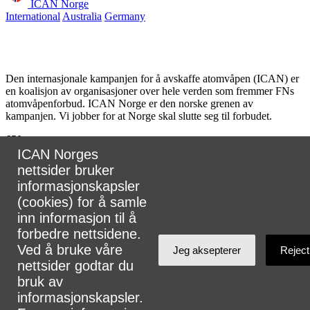
ICAN Norge
International
Australia
Germany
Den internasjonale kampanjen for å avskaffe atomvåpen (ICAN) er
en koalisjon av organisasjoner over hele verden som fremmer FNs
atomvåpenforbud. ICAN Norge er den norske grenen av
kampanjen. Vi jobber for at Norge skal slutte seg til forbudet.
650
partnere
ICAN Norges
i
nettsider bruker
informasjonskapsler
107
land
(cookies) for å samle
inn informasjon til å
forbedre nettsidene.
Ved å bruke våre
Jeg aksepterer
Reject
Koordinator for ICAN Norge, Tuva Krogh Widskjold.
nettsider godtar du
E-post:
tuva@legermotatomvapen.no
⎢
Kontakt oss
bruk av
informasjonskapsler.
Telefon: +47 48056660