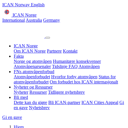
ICAN Norway English
ICAN Norge
International
Australia
Germany
ICAN Norge
Om ICAN Norge
Partnere
Kontakt
Fakta
Norge og atomvåpen
Humanitære konsekvenser
Atomvåpenarsenaler
Tidslinje
FAQ Atomvåpen
FNs atomvåpenforbud
Atomvåpenforbudet
Hvorfor forby atomvåpen
Status for
atomvåpenforbudet
Om forbudet hos ICAN internasjonalt
Nyheter og Ressurser
Nyheter
Ressurser
Tidligere nyhetsbrev
Bli med
Dette kan du gjøre
Bli ICAN-partner
ICAN Cities Appeal
Gi
en gave
Nyhetsbrev
Gi en gave
Hjem