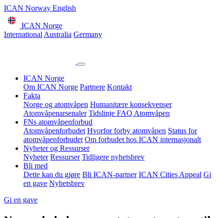
ICAN Norway English
ICAN Norge
International
Australia
Germany
ICAN Norge
Om ICAN Norge
Partnere
Kontakt
Fakta
Norge og atomvåpen
Humanitære konsekvenser
Atomvåpenarsenaler
Tidslinje
FAQ Atomvåpen
FNs atomvåpenforbud
Atomvåpenforbudet
Hvorfor forby atomvåpen
Status for
atomvåpenforbudet
Om forbudet hos ICAN internasjonalt
Nyheter og Ressurser
Nyheter
Ressurser
Tidligere nyhetsbrev
Bli med
Dette kan du gjøre
Bli ICAN-partner
ICAN Cities Appeal
Gi
en gave
Nyhetsbrev
Gi en gave