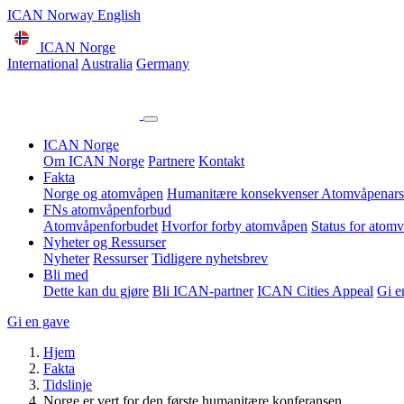
ICAN Norway English
ICAN Norge
International
Australia
Germany
ICAN Norge
Om ICAN Norge
Partnere
Kontakt
Fakta
Norge og atomvåpen
Humanitære konsekvenser
Atomvåpenars
FNs atomvåpenforbud
Atomvåpenforbudet
Hvorfor forby atomvåpen
Status for atom
Nyheter og Ressurser
Nyheter
Ressurser
Tidligere nyhetsbrev
Bli med
Dette kan du gjøre
Bli ICAN-partner
ICAN Cities Appeal
Gi e
Gi en gave
Hjem
Fakta
Tidslinje
Norge er vert for den første humanitære konferansen