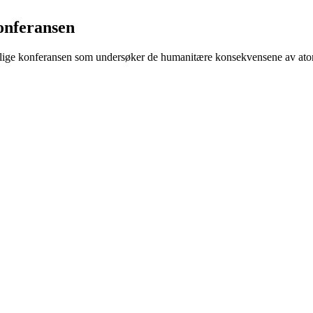
onferansen
rstatlige konferansen som undersøker de humanitære konsekvensene av at