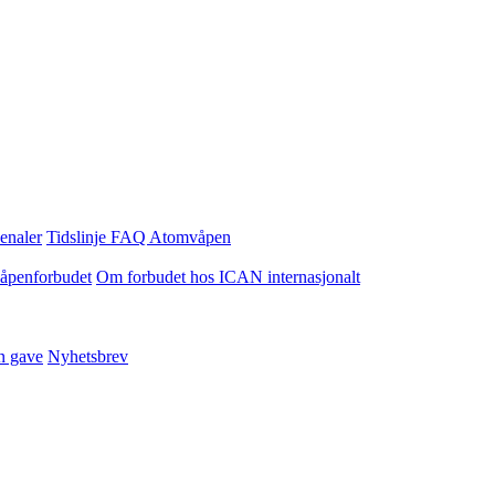
enaler
Tidslinje
FAQ Atomvåpen
våpenforbudet
Om forbudet hos ICAN internasjonalt
n gave
Nyhetsbrev