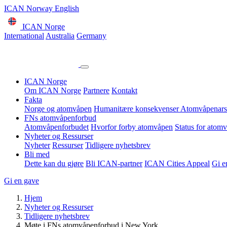
ICAN Norway English
ICAN Norge
International
Australia
Germany
ICAN Norge
Om ICAN Norge
Partnere
Kontakt
Fakta
Norge og atomvåpen
Humanitære konsekvenser
Atomvåpenars
FNs atomvåpenforbud
Atomvåpenforbudet
Hvorfor forby atomvåpen
Status for atom
Nyheter og Ressurser
Nyheter
Ressurser
Tidligere nyhetsbrev
Bli med
Dette kan du gjøre
Bli ICAN-partner
ICAN Cities Appeal
Gi e
Gi en gave
Hjem
Nyheter og Ressurser
Tidligere nyhetsbrev
Møte i FNs atomvåpenforbud i New York