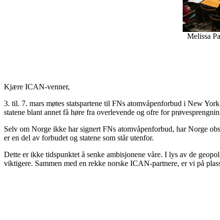
Melissa Pa
Kjære ICAN-venner,
3. til. 7. mars møtes statspartene til FNs atomvåpenforbud i New Yo
statene blant annet få høre fra overlevende og ofre for prøvesprengning
Selv om Norge ikke har signert FNs atomvåpenforbud, har Norge observ
er en del av forbudet og statene som står utenfor.
Dette er ikke tidspunktet å senke ambisjonene våre. I lys av de geopo
viktigere.
Sammen med en rekke norske ICAN-partnere, er vi på plass