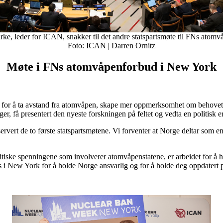
rke, leder for ICAN, snakker til det andre statspartsmøte til FNs atom
Foto: ICAN | Darren Ornitz
Møte i FNs atomvåpenforbud i New York
rk for å ta avstand fra atomvåpen, skape mer oppmerksomhet om behovet 
er, få presentert den nyeste forskningen på feltet og vedta en politisk 
ert de to første statspartsmøtene. Vi forventer at Norge deltar som en 
litiske spenningene som involverer atomvåpenstatene, er arbeidet for å 
 i New York for å holde Norge ansvarlig og for å holde deg oppdater