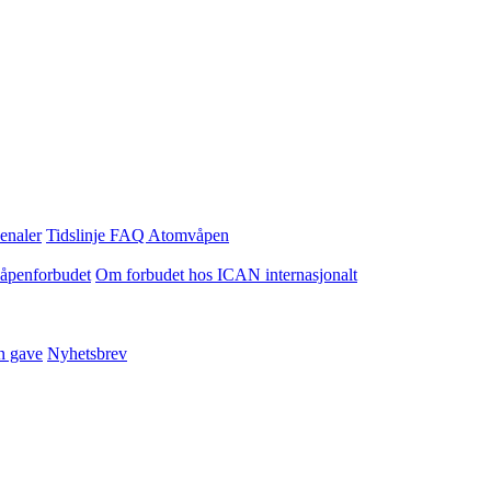
enaler
Tidslinje
FAQ Atomvåpen
våpenforbudet
Om forbudet hos ICAN internasjonalt
n gave
Nyhetsbrev