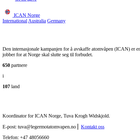
ICAN Norge
International
Australia
Germany
Den internasjonale kampanjen for å avskaffe atomvåpen (ICAN) er e
jobber for at Norge skal slutte seg til forbudet.
650
partnere
i
107
land
Koordinator for ICAN Norge, Tuva Krogh Widskjold.
E-post:
tuva@legermotatomvapen.no
⎢
Kontakt oss
Telefon: +47 48056660