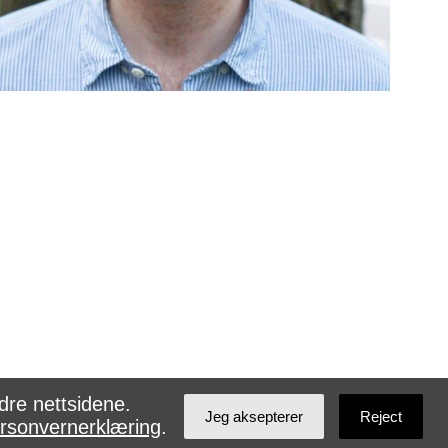
dre nettsidene.
Jeg aksepterer
Reject
rsonvernerklæring
.