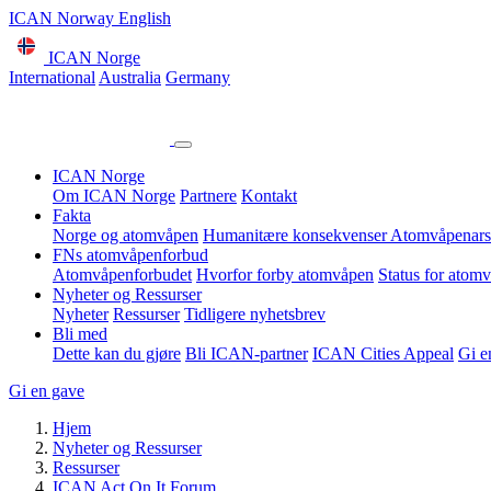
ICAN Norway English
ICAN Norge
International
Australia
Germany
ICAN Norge
Om ICAN Norge
Partnere
Kontakt
Fakta
Norge og atomvåpen
Humanitære konsekvenser
Atomvåpenars
FNs atomvåpenforbud
Atomvåpenforbudet
Hvorfor forby atomvåpen
Status for atom
Nyheter og Ressurser
Nyheter
Ressurser
Tidligere nyhetsbrev
Bli med
Dette kan du gjøre
Bli ICAN-partner
ICAN Cities Appeal
Gi e
Gi en gave
Hjem
Nyheter og Ressurser
Ressurser
ICAN Act On It Forum