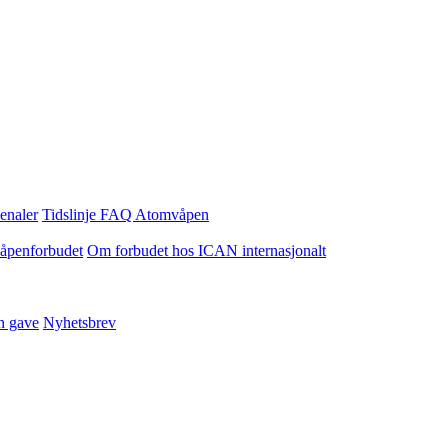
enaler
Tidslinje
FAQ Atomvåpen
våpenforbudet
Om forbudet hos ICAN internasjonalt
n gave
Nyhetsbrev