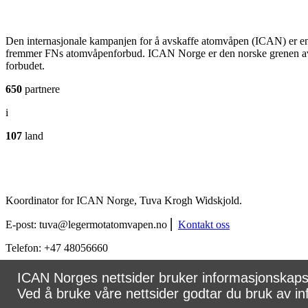
Den internasjonale kampanjen for å avskaffe atomvåpen (ICAN) er en
fremmer FNs atomvåpenforbud. ICAN Norge er den norske grenen av ka
forbudet.
650
partnere
i
107
land
Koordinator for ICAN Norge, Tuva Krogh Widskjold.
E-post:
tuva@legermotatomvapen.no
⎢
Kontakt oss
Telefon: +47 48056660
Personvernerklæring
ICAN Norges nettsider bruker informasjonskapsle
Ved å bruke våre nettsider godtar du bruk av i
Bygget av
Tectonica
| All Rights Reserved