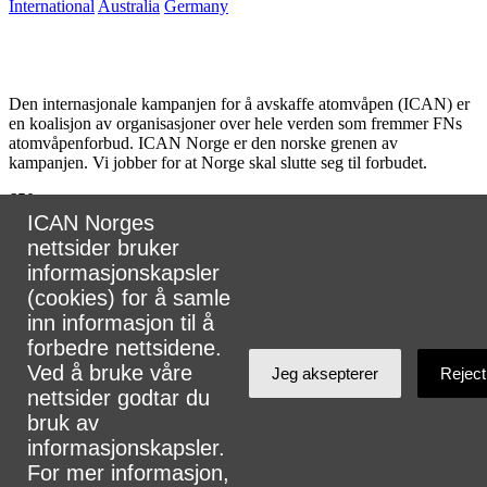
International
Australia
Germany
Den internasjonale kampanjen for å avskaffe atomvåpen (ICAN) er
en koalisjon av organisasjoner over hele verden som fremmer FNs
atomvåpenforbud. ICAN Norge er den norske grenen av
kampanjen. Vi jobber for at Norge skal slutte seg til forbudet.
650
partnere
ICAN Norges
i
nettsider bruker
informasjonskapsler
107
land
(cookies) for å samle
inn informasjon til å
forbedre nettsidene.
Ved å bruke våre
Jeg aksepterer
Reject
Koordinator for ICAN Norge, Tuva Krogh Widskjold.
nettsider godtar du
E-post:
tuva@legermotatomvapen.no
⎢
Kontakt oss
bruk av
informasjonskapsler.
Telefon: +47 48056660
For mer informasjon,