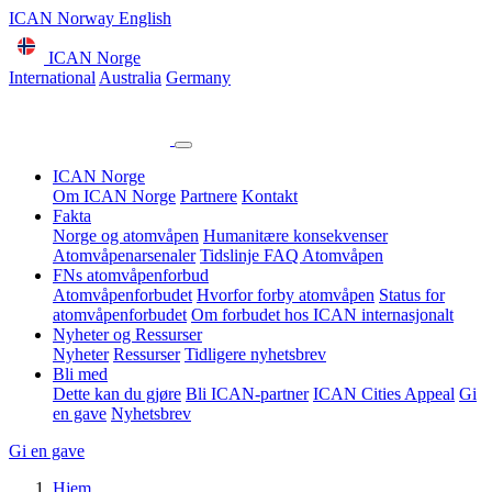
ICAN Norway English
ICAN Norge
International
Australia
Germany
ICAN Norge
Om ICAN Norge
Partnere
Kontakt
Fakta
Norge og atomvåpen
Humanitære konsekvenser
Atomvåpenarsenaler
Tidslinje
FAQ Atomvåpen
FNs atomvåpenforbud
Atomvåpenforbudet
Hvorfor forby atomvåpen
Status for
atomvåpenforbudet
Om forbudet hos ICAN internasjonalt
Nyheter og Ressurser
Nyheter
Ressurser
Tidligere nyhetsbrev
Bli med
Dette kan du gjøre
Bli ICAN-partner
ICAN Cities Appeal
Gi
en gave
Nyhetsbrev
Gi en gave
Hjem