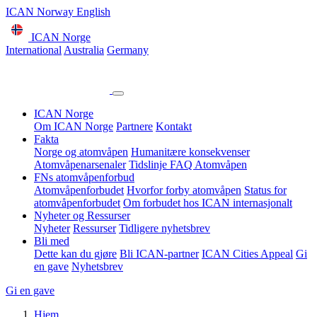
ICAN Norway English
ICAN Norge
International
Australia
Germany
ICAN Norge
Om ICAN Norge
Partnere
Kontakt
Fakta
Norge og atomvåpen
Humanitære konsekvenser
Atomvåpenarsenaler
Tidslinje
FAQ Atomvåpen
FNs atomvåpenforbud
Atomvåpenforbudet
Hvorfor forby atomvåpen
Status for
atomvåpenforbudet
Om forbudet hos ICAN internasjonalt
Nyheter og Ressurser
Nyheter
Ressurser
Tidligere nyhetsbrev
Bli med
Dette kan du gjøre
Bli ICAN-partner
ICAN Cities Appeal
Gi
en gave
Nyhetsbrev
Gi en gave
Hjem