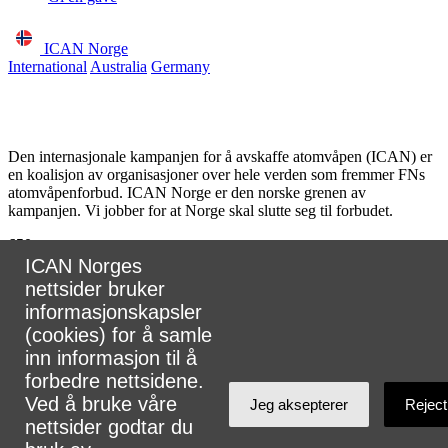
ICAN Norge
International
Australia
Germany
Den internasjonale kampanjen for å avskaffe atomvåpen (ICAN) er
en koalisjon av organisasjoner over hele verden som fremmer FNs
atomvåpenforbud. ICAN Norge er den norske grenen av
kampanjen. Vi jobber for at Norge skal slutte seg til forbudet.
650
partnere
ICAN Norges
i
nettsider bruker
informasjonskapsler
107
land
(cookies) for å samle
inn informasjon til å
forbedre nettsidene.
Ved å bruke våre
Jeg aksepterer
Reject
Koordinator for ICAN Norge, Tuva Krogh Widskjold.
nettsider godtar du
E-post:
tuva@legermotatomvapen.no
⎢
Kontakt oss