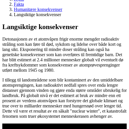
Fakta
Humanitære konsekvenser
Langsiktige konsekvenser
Langsiktige konsekvenser
Detonasjonen av et atomvåpen frigir enorme mengder radioaktiv
stråling som kan føre til død, sykdom og lidelse over både kort og
lang sikt. Eksponering til mindre doser stråling kan også ha
genetiske konsekvenser som kan overføres til fremtidige barn. Det
har blitt estimert at 2.4 millioner mennesker globalt vil eventuelt dø
fra kreftsykdommer som konsekvenser av atomprøvesprenginger
utført mellom 1945 og 1980.
I tillegg til landområdene som blir kontaminert av den umiddelbare
atomsprengingen, kan radioaktivt nedfall spres over enda lengre
distanser gjennom vinden og gjøre enda større områder ubrukelig for
landbruk. På globalt nivå er det estimert at bruk av mindre enn ett
prosent av verdens atomvåpen kan forstyrre det globale klimaet og
true over to milliarder mennesker med hungersnød over lengre tid.
Dette vil være et resultat av en såkalt "nuclear winter", et katastrofalt
fenomen som truer økosystemet menneskerasen avhenger av.