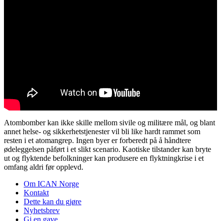
Atombomber kan ikke skille mellom sivile og militære mål, og blant
annet helse- og sikkerhetstjenester vil bli like hardt rammet som
resten i et atomangrep. Ingen byer er forberedt på å håndtere
ødeleggelsen påført i et slikt scenario. Kaotiske tilstander kan bryte
ut og flyktende befolkninger kan produsere en flyktningkrise i et
omfang aldri før opplevd.
Om ICAN Norge
Kontakt
Dette kan du gjøre
Nyhetsbrev
Gi en gave