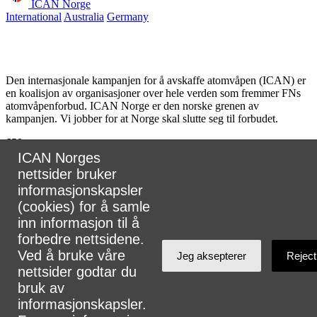
ICAN Norge
International
Australia
Germany
Den internasjonale kampanjen for å avskaffe atomvåpen (ICAN) er
en koalisjon av organisasjoner over hele verden som fremmer FNs
atomvåpenforbud. ICAN Norge er den norske grenen av
kampanjen. Vi jobber for at Norge skal slutte seg til forbudet.
650
partnere
ICAN Norges
i
nettsider bruker
informasjonskapsler
107
land
(cookies) for å samle
inn informasjon til å
forbedre nettsidene.
Ved å bruke våre
Jeg aksepterer
Reject
Koordinator for ICAN Norge, Tuva Krogh Widskjold.
nettsider godtar du
E-post:
tuva@legermotatomvapen.no
⎢
Kontakt oss
bruk av
informasjonskapsler.
Telefon: +47 48056660