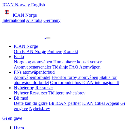
ICAN Norway English
ICAN Norge
International
Australia
Germany
ICAN Norge
Om ICAN Norge
Partnere
Kontakt
Fakta
Norge og atomvåpen
Humanitære konsekvenser
Atomvåpenarsenaler
Tidslinje
FAQ Atomvåpen
FNs atomvåpenforbud
Atomvåpenforbudet
Hvorfor forby atomvåpen
Status for
atomvåpenforbudet
Om forbudet hos ICAN internasjonalt
Nyheter og Ressurser
Nyheter
Ressurser
Tidligere nyhetsbrev
Bli med
Dette kan du gjøre
Bli ICAN-partner
ICAN Cities Appeal
Gi
en gave
Nyhetsbrev
Gi en gave
Hjem