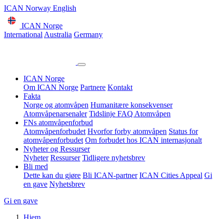
ICAN Norway English
ICAN Norge
International
Australia
Germany
ICAN Norge
Om ICAN Norge
Partnere
Kontakt
Fakta
Norge og atomvåpen
Humanitære konsekvenser
Atomvåpenarsenaler
Tidslinje
FAQ Atomvåpen
FNs atomvåpenforbud
Atomvåpenforbudet
Hvorfor forby atomvåpen
Status for
atomvåpenforbudet
Om forbudet hos ICAN internasjonalt
Nyheter og Ressurser
Nyheter
Ressurser
Tidligere nyhetsbrev
Bli med
Dette kan du gjøre
Bli ICAN-partner
ICAN Cities Appeal
Gi
en gave
Nyhetsbrev
Gi en gave
Hjem