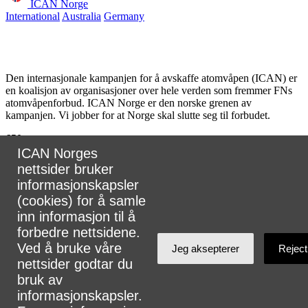
ICAN Norge
International
Australia
Germany
Den internasjonale kampanjen for å avskaffe atomvåpen (ICAN) er
en koalisjon av organisasjoner over hele verden som fremmer FNs
atomvåpenforbud. ICAN Norge er den norske grenen av
kampanjen. Vi jobber for at Norge skal slutte seg til forbudet.
650
partnere
ICAN Norges
i
nettsider bruker
informasjonskapsler
107
land
(cookies) for å samle
inn informasjon til å
forbedre nettsidene.
Ved å bruke våre
Jeg aksepterer
Reject
Koordinator for ICAN Norge, Tuva Krogh Widskjold.
nettsider godtar du
E-post:
tuva@legermotatomvapen.no
⎢
Kontakt oss
bruk av
informasjonskapsler.
Telefon: +47 48056660