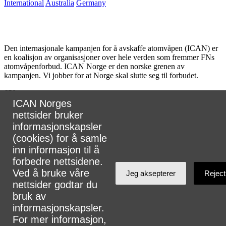
International
Australia
Germany
Den internasjonale kampanjen for å avskaffe atomvåpen (ICAN) er
en koalisjon av organisasjoner over hele verden som fremmer FNs
atomvåpenforbud. ICAN Norge er den norske grenen av
kampanjen. Vi jobber for at Norge skal slutte seg til forbudet.
650
partnere
ICAN Norges
i
nettsider bruker
informasjonskapsler
107
land
(cookies) for å samle
inn informasjon til å
forbedre nettsidene.
Ved å bruke våre
Jeg aksepterer
Reject
Koordinator for ICAN Norge, Tuva Krogh Widskjold.
nettsider godtar du
E-post:
tuva@legermotatomvapen.no
⎢
Kontakt oss
bruk av
informasjonskapsler.
Telefon: +47 48056660
For mer informasjon,