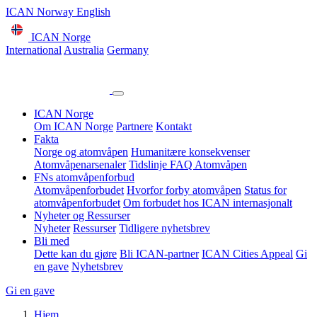
ICAN Norway English
ICAN Norge
International
Australia
Germany
ICAN Norge
Om ICAN Norge
Partnere
Kontakt
Fakta
Norge og atomvåpen
Humanitære konsekvenser
Atomvåpenarsenaler
Tidslinje
FAQ Atomvåpen
FNs atomvåpenforbud
Atomvåpenforbudet
Hvorfor forby atomvåpen
Status for
atomvåpenforbudet
Om forbudet hos ICAN internasjonalt
Nyheter og Ressurser
Nyheter
Ressurser
Tidligere nyhetsbrev
Bli med
Dette kan du gjøre
Bli ICAN-partner
ICAN Cities Appeal
Gi
en gave
Nyhetsbrev
Gi en gave
Hjem