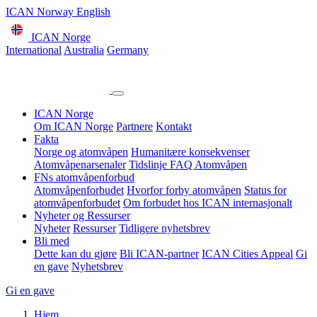
ICAN Norway English
ICAN Norge
International
Australia
Germany
ICAN Norge
Om ICAN Norge
Partnere
Kontakt
Fakta
Norge og atomvåpen
Humanitære konsekvenser
Atomvåpenarsenaler
Tidslinje
FAQ Atomvåpen
FNs atomvåpenforbud
Atomvåpenforbudet
Hvorfor forby atomvåpen
Status for
atomvåpenforbudet
Om forbudet hos ICAN internasjonalt
Nyheter og Ressurser
Nyheter
Ressurser
Tidligere nyhetsbrev
Bli med
Dette kan du gjøre
Bli ICAN-partner
ICAN Cities Appeal
Gi
en gave
Nyhetsbrev
Gi en gave
Hjem