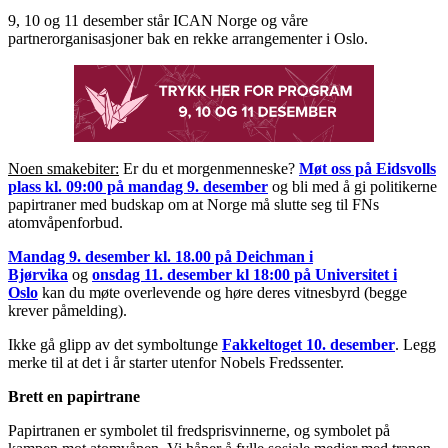
9, 10 og 11 desember står ICAN Norge og våre
partnerorganisasjoner bak en rekke arrangementer i Oslo.
Noen smakebiter:
Er du et morgenmenneske?
Møt oss på Eidsvolls
plass kl. 09:00 på mandag 9. desember
og bli med å gi politikerne
papirtraner med budskap om at Norge må slutte seg til FNs
atomvåpenforbud.
Mandag 9. desember kl. 18.00 på Deichman i
Bjørvika
og
onsdag 11. desember kl 18:00 på Universitet i
Oslo
kan du møte overlevende og høre deres vitnesbyrd
(begge
krever påmelding).
Ikke gå glipp av det symboltunge
Fakkeltoget 10. desember
. Legg
merke til at det i år starter utenfor Nobels Fredssenter.
Brett en papirtrane
Papirtranen er symbolet til fredsprisvinnerne, og symbolet på