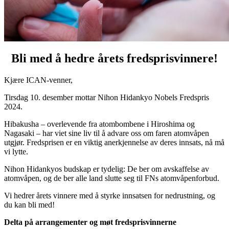
Bli med å hedre årets fredsprisvinnere!
Kjære ICAN-venner,
Tirsdag 10. desember mottar Nihon Hidankyo Nobels Fredspris
2024.
Hibakusha – overlevende fra atombombene i Hiroshima og
Nagasaki – har viet sine liv til å advare oss om faren atomvåpen
utgjør.
Fredsprisen er en viktig anerkjennelse av deres innsats, nå må
vi lytte.
Nihon Hidankyos budskap er tydelig: De ber om avskaffelse av
atomvåpen, og de ber alle land slutte seg til FNs atomvåpenforbud.
Vi hedrer årets vinnere med å styrke innsatsen for nedrustning, og
du kan bli med!
Delta på arrangementer og møt fredsprisvinnerne