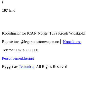
i
107
land
Koordinator for ICAN Norge, Tuva Krogh Widskjold.
E-post:
tuva@legermotatomvapen.no
⎢
Kontakt oss
Telefon: +47 48056660
Personvernerklæring
Bygget av
Tectonica
| All Rights Reserved