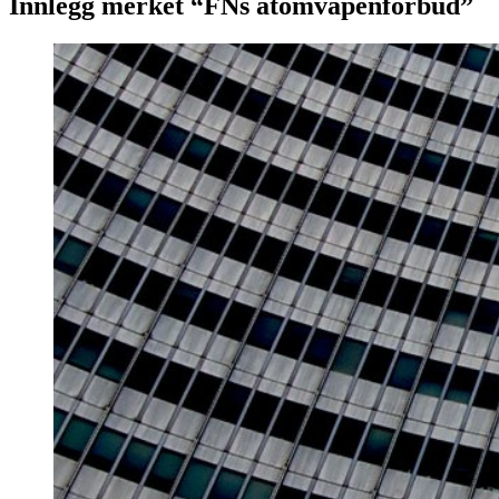
Innlegg merket “FNs atomvåpenforbud”