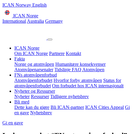
ICAN Norway English
ICAN Norge
International
Australia
Germany
ICAN Norge
Om ICAN Norge
Partnere
Kontakt
Fakta
Norge og atomvåpen
Humanitære konsekvenser
Atomvåpenarsenaler
Tidslinje
FAQ Atomvåpen
FNs atomvåpenforbud
Atomvåpenforbudet
Hvorfor forby atomvåpen
Status for
atomvåpenforbudet
Om forbudet hos ICAN internasjonalt
Nyheter og Ressurser
Nyheter
Ressurser
Tidligere nyhetsbrev
Bli med
Dette kan du gjøre
Bli ICAN-partner
ICAN Cities Appeal
Gi
en gave
Nyhetsbrev
Gi en gave