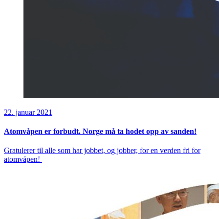
22. januar 2021
Atomvåpen er forbudt. Norge må ta hodet opp av sanden!
Gratulerer til alle som har jobbet, og jobber, for en verden fri for
atomvåpen!