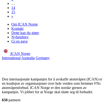
…
14
15
»
Om ICAN Norge
Kontakt
Dette kan du gjøre
Nyhetsbrev
Gi en gave
ICAN Norge
International
Australia
Germany
Den internasjonale kampanjen for å avskaffe atomvåpen (ICAN) er
en koalisjon av organisasjoner over hele verden som fremmer FNs
atomvåpenforbud. ICAN Norge er den norske grenen av
kampanjen. Vi jobber for at Norge skal slutte seg til forbudet.
650
partnere