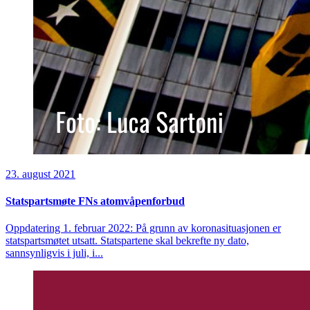
23. august 2021
Statspartsmøte FNs atomvåpenforbud
Oppdatering 1. februar 2022: På grunn av koronasituasjonen er
statspartsmøtet utsatt. Statspartene skal bekrefte ny dato,
sannsynligvis i juli, i...